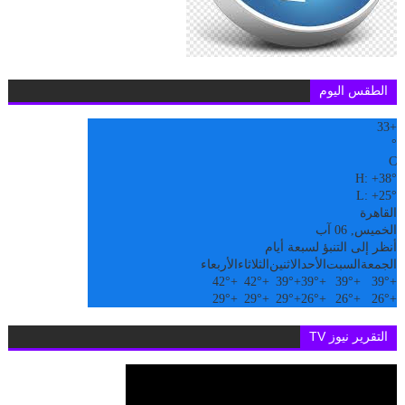
الطقس اليوم
33
+
°
C
H:
+
38°
L:
+
25°
القاهرة
الخميس, 06 آب
أنظر إلى التنبؤ لسبعة أيام
الجمعة
السبت
الأحد
الاثنين
الثلاثاء
الأربعاء
42°
+
42°
+
39°
+
39°
+
39°
+
39°
+
29°
+
29°
+
29°
+
26°
+
26°
+
26°
+
التقرير نيوز TV