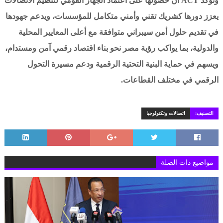
وتؤكد ACT أن حصولها على اعتماد الجهاز القومي لتنظيم الاتصالات
يعزز دورها كشريك تقني وأمني متكامل للمؤسسات، ويدعم جهودها
في تقديم حلول أمن سيبراني متوافقة مع أعلى المعايير المحلية
والدولية، بما يواكب رؤية مصر نحو بناء اقتصاد رقمي آمن ومستدام،
ويسهم في حماية البنية التحتية الرقمية ودعم مسيرة التحول
الرقمي في مختلف القطاعات.
التصنيف:
اتصالات وتكنولوجيا
مواضيع ذات الصلة