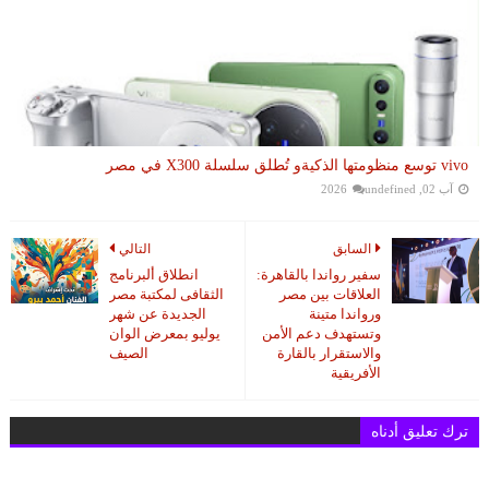
vivo توسع منظومتها الذكيةو تُطلق سلسلة X300 في مصر
آب 02, 2026
undefined
السابق
التالي
سفير رواندا بالقاهرة:
انطلاق ألبرنامج
العلاقات بين مصر
الثقافى لمكتبة مصر
ورواندا متينة
الجديدة عن شهر
وتستهدف دعم الأمن
يوليو بمعرض الوان
والاستقرار بالقارة
الصيف
الأفريقية
ترك تعليق أدناه