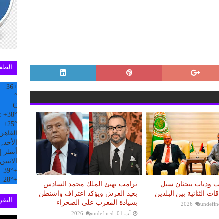
الطق
36
+
°
C
:
+
38°
:
+
25°
القاهر
الأحد, 09 آب
أنظر إل
الاثنين
39°
+
28°
+
ب ودياب يبحثان سبل
ترامب يهنئ الملك محمد السادس
قات الثنائية بين البلدين
بعيد العرش ويؤكد اعتراف واشنطن
التقري
بسيادة المغرب على الصحراء
undefin
آب 01, 2026
undefined