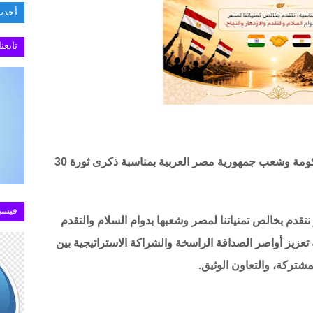
أحدث
.تطبيق MY NTRA يستعيد كفاءته في خدمة الاستعل
تابعن
قدمت سفارة الهند في القاهرة بالتهنئة إلى حكومة وشعب جمهورية مصر العربية بمناسبة ذكرى ثورة 30
فيسب
تقدم بخالص تمنياتنا لمصر وشعبها بدوام السلام والتقدم
 تعزيز أواصر الصداقة الراسخة والشراكة الاستراتيجية بين
لمشتركة، والتعاون الوثيق.