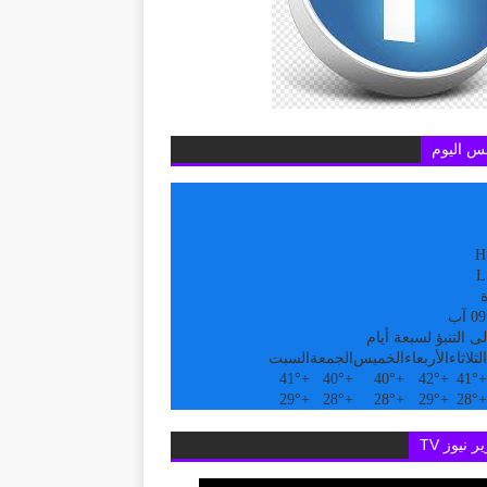
س اليوم
H
L
ة
ى التنبؤ لسبعة أيام
الثلاثاء
الأربعاء
الخميس
الجمعة
السبت
41°
+
40°
+
40°
+
42°
+
41°
+
29°
+
28°
+
28°
+
29°
+
28°
+
ر نيوز TV