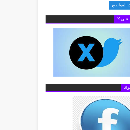
 المواضيع
ام عن خطوط المحمول
ا على X
وك