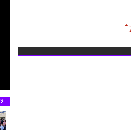
سية
في
الأ