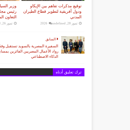
توقيع مذكرات تفاهم بين الإيكاو
وزير السي
ودول أفريقية لتطوير قطاع الطيران
رئيس مجلس
المدني
التعاون ال
تموز 28, 2026
undefined
تموز 26, 2026
d
السابق
السفيرة المصرية بالسويد تستقبل وفدً
رواد الأعمال المصريين الفائزين بمساب
الذكاء الاصطناعي
ترك تعليق أدناه