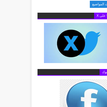
 المواضيع
ة البريطانية بالقاهرة تفتح باب التقديم لمنح «تشيفنينج»
ا على X
وك