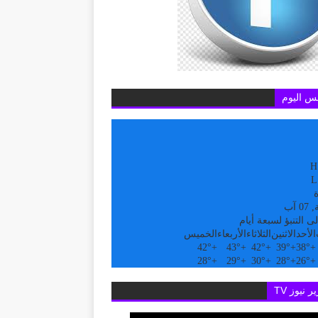
س اليوم
H
L
ة
 آب
ى التنبؤ لسبعة أيام
الأحد
الاثنين
الثلاثاء
الأربعاء
الخميس
42°
+
43°
+
42°
+
39°
+
38°
+
28°
+
29°
+
30°
+
28°
+
26°
+
ر نيوز TV