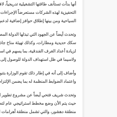
أنها بدأت تستأنف طاقتها التشغيلية تدريجياً، لا
التحفيزية لهذه الشركات مستعرضاً الإجراءات ا
السياحية ومن بينها إطلاق حوافز إضافية لدعم
وتحدث أيضاً عن الجهود التي تبذلها الدولة ال
سكك حديدية ومطارات، وكذلك تهيئة مناخ جاذ
لزيادة أعداد الغرف الفندقية، بما يسهم في است
ولاسيما في ظل استهداف الدولة للوصول إلى 30 مليون سائح بحلول عام 2030.
وأضاف إلى أنه في إطار ذلك تقوم الوزارة بتن
واعتماد الضوابط المنظمة له بما يضمن الإلتزام
وتحدث شريف فتحي أيضاً عن مشروع تطوير ال
حيث يتم الأن وضع مخطط استراتيجي عام لتط
منطقة دهشور، والتي تشمل منطقة أهرامات ال