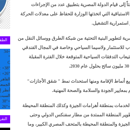
فتاً إلى قيام الدولة المصرية بتطبيق عدد من الإجراءات
لاستباقية التي اتخذتها الوزارة للحفاظ على معدلات الحركة
 استمرارية التشغيل.
مصرية لتطوير البنية التحتية من شبكة الطرق ووسائل النقل من
الطق
ب للاستثمار ولاسيما السياحي وخاصة في المجال الفندقي
34
+
يعاب التدفقات السياحية المتوقعة خلال الفترة المقبلة
°
C
:
+
38°
:
+
26°
القاهر
ويع أنماط الإقامة ومنها استحداث نمط " شقق الأجازات"
الجمعة, 07
 بمعايير الجودة والسلامة والصحة المهنية.
أنظر إل
السبت
38°
+
خدمات بمنطقة أهرامات الجيزة وكذلك المنطقة المحيطة
26°
+
وير المنطقة الممتدة من مطار سفنكس الدولي وحتى
التقري
جيزة والمنطقة المحيطة بالمتحف المصري الكبير، وما