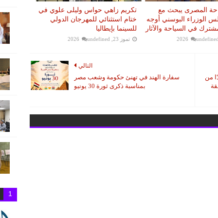
احة المصرى يبحث مع
تكريم زاهي حواس وليلى علوي في
 الوزراء البوسني أوجه
ختام استثنائي للمهرجان الدولي
مشترك في السياحة والآثار
للسينما بإيطاليا
undefine
تموز 23, 2026
undefined
التالي
ا من
سفارة الهند في تهنئ حكومة وشعب مصر
قة
بمناسبة ذكرى ثورة 30 يونيو
1