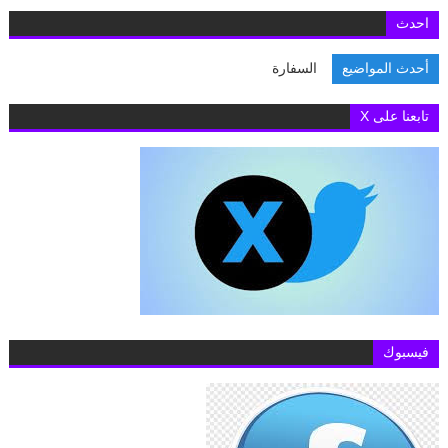
احدث
أحدث المواضيع
السفارة البر
تابعنا على X
فيسبوك