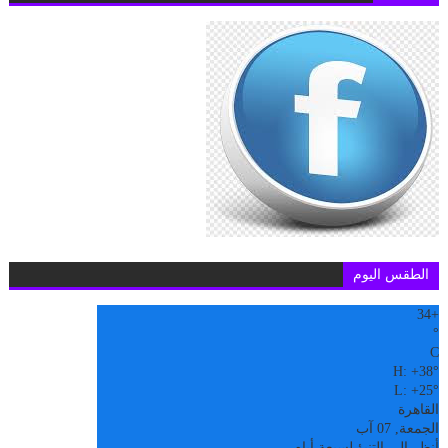
الطقس اليوم
34
+
°
C
H:
+
38°
L:
+
25°
القاهرة
الجمعة, 07 آب
أنظر إلى التنبؤ لسبعة أيام