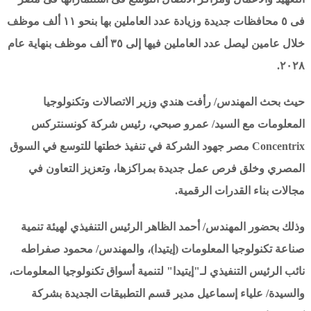
فى ٥ محافظات جديدة وزيادة عدد العاملين بها بنحو ١١ ألف موظف
خلال عامين ليصل عدد العاملين فيها إلى ٣٥ ألف موظف بنهاية عام
٢٠٢٨.
حيث بحث المهندس/ رأفت هندي وزير الاتصالات وتكنولوجيا
المعلومات مع السيد/ عمرو صبحي، رئيس شركة كونسنتركس
Concentrix مصر جهود الشركة في تنفيذ خطتها للتوسع في السوق
المصري وخلق فرص عمل جديدة بمراكزها، وتعزيز التعاون في
مجالات بناء القدرات الرقمية.
وذلك بحضور المهندس/ أحمد الظاهر الرئيس التنفيذي لهيئة تنمية
صناعة تكنولوجيا المعلومات (إيتيدا)، والمهندس/ محمود صفراطه
نائب الرئيس التنفيذي لـ"إيتيدا" لتنمية أسواق تكنولوجيا المعلومات،
والسيدة/ علياء إسماعيل مدير قسم التطبيقات الجديدة بشركة