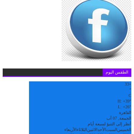
الطقس اليوم
33
+
°
C
H:
+
39°
L:
+
26°
القاهرة
الجمعة, 07 آب
أنظر إلى التنبؤ لسبعة أيام
الخميس
السبت
الأحد
الاثنين
الثلاثاء
الأربعاء