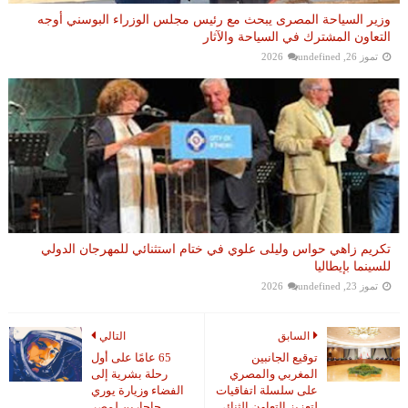
وزير السياحة المصرى يبحث مع رئيس مجلس الوزراء البوسني أوجه
التعاون المشترك في السياحة والآثار
تموز 26, 2026
undefined
تكريم زاهي حواس وليلى علوي في ختام استثنائي للمهرجان الدولي
للسينما بإيطاليا
تموز 23, 2026
undefined
السابق
التالي
توقيع الجانبين
65 عامًا على أول
المغربي والمصري
رحلة بشرية إلى
على سلسلة اتفاقيات
الفضاء وزيارة يوري
لتعزيز التعاون الثنائي
جاجارين لمصر