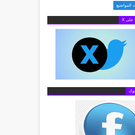
 المواضيع
السفارة ال
ا على X
وك