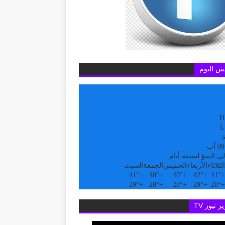
س اليوم
H
L
ة
ى التنبؤ لسبعة أيام
الثلاثاء
الأربعاء
الخميس
الجمعة
السبت
41°
+
40°
+
40°
+
42°
+
41°
+
29°
+
28°
+
28°
+
29°
+
28°
+
ر نيوز TV