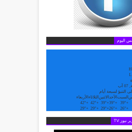
س اليوم
H
L
ة
 آب
ى التنبؤ لسبعة أيام
س
السبت
الأحد
الاثنين
الثلاثاء
الأربعاء
42°
+
42°
+
39°
+
39°
+
39°
+
29°
+
29°
+
29°
+
26°
+
26°
+
ر نيوز TV