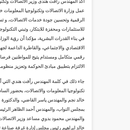
أكد المهندس رأفت هندى وزير الاتصالات وتكنو
عمل وزارة الاتصالات وتكنولوجيا المعلومات خل
الرقمية وتحسين جودة خدمات الاتصالات، و تسر
للاستثمارات ومحفزة للابتكار، وتبني التكنولو
في بناء القدرات البشرية، مؤكدا أن رؤية الوز
الاقتصادي والاجتماعي، والقاطرة الداعمة لجهود
رقمي متكامل ومستدام يتيح للمواطنين فرصا 
الالتزام بتطببق مبادئ الحوكمة وتعزيز منظومة
جاء ذلك في كلمة المهندس رأفت هندي التي أ
تكنولوجيا المعلومات والاتصالات، بحضور الساد
خالد نجم والمهندس ياسر القاضي، والدكتورة مه
بمجلس النواب، والمهندس أحمد الظاهر الرئيس ا
والمهندس محمود بدوي مساعد وزير الاتصالات
خالد ابراهيم رئيس مجلس إدارة غرفة صناعة ت