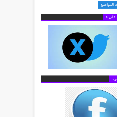
 المواضيع
 البريطانية بالقاهرة تفتح باب التقديم لمنح «تشيفنينج» 2027-2028 لدراسة الم
ا على X
وك