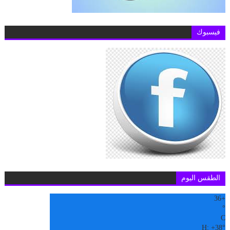
فيسبوك
الطقس اليوم
36
+
°
C
H:
+
38°