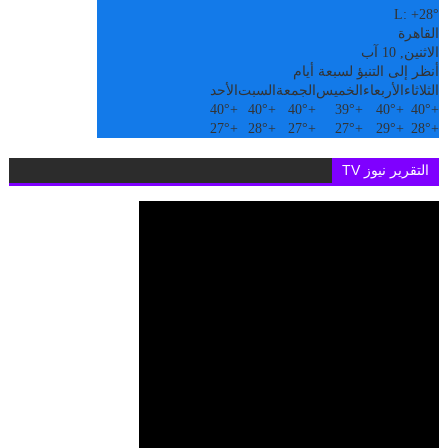
L:
+
28°
القاهرة
الاثنين, 10 آب
أنظر إلى التنبؤ لسبعة أيام
الثلاثاء
الأربعاء
الخميس
الجمعة
السبت
الأحد
40°
+
40°
+
40°
+
39°
+
40°
+
40°
+
27°
+
28°
+
27°
+
27°
+
29°
+
28°
+
التقرير نيوز TV