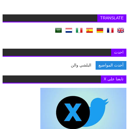
TRANSLATE
احدث
أحدث المواضيع
البلشي والنائبة مها
تابعنا على X