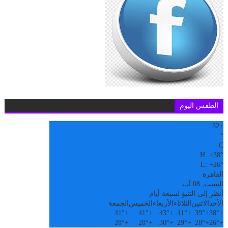
الطقس اليوم
32
+
°
C
H:
+
38°
L:
+
26°
القاهرة
السبت, 08 آب
أنظر إلى التنبؤ لسبعة أيام
الأحد
الاثنين
الثلاثاء
الأربعاء
الخميس
الجمعة
41°
+
41°
+
43°
+
41°
+
39°
+
38°
+
28°
+
28°
+
30°
+
29°
+
28°
+
26°
+