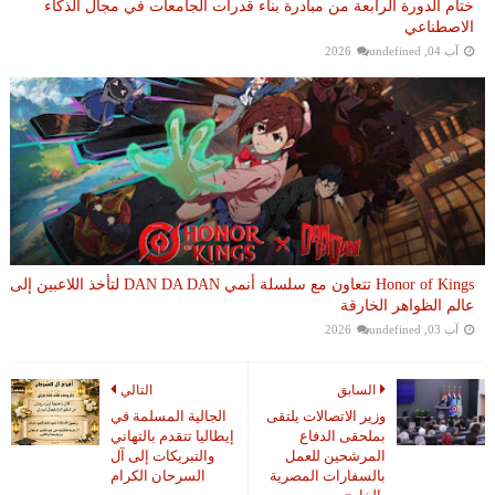
ختام الدورة الرابعة من مبادرة بناء قدرات الجامعات في مجال الذكاء
الاصطناعي
آب 04, 2026
undefined
Honor of Kings تتعاون مع سلسلة أنمي DAN DA DAN لتأخذ اللاعبين إلى
عالم الظواهر الخارقة
آب 03, 2026
undefined
السابق
التالي
وزير الاتصالات يلتقى
الجالية المسلمة في
بملحقى الدفاع
إيطاليا تتقدم بالتهاني
المرشحين للعمل
والتبريكات إلى آل
بالسفارات المصرية
السرحان الكرام