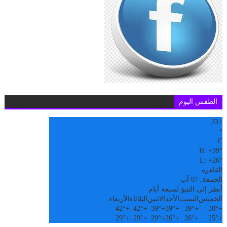
الطقس اليوم
33
+
°
C
H:
+
39°
L:
+
26°
القاهرة
الجمعة, 07 آب
أنظر إلى التنبؤ لسبعة أيام
الخميس
السبت
الأحد
الاثنين
الثلاثاء
الأربعاء
42°
+
42°
+
39°
+
39°
+
39°
+
38°
+
29°
+
29°
+
29°
+
26°
+
26°
+
25°
+