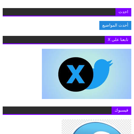
احدث
أحدث المواضيع
.تط
تابعنا على X
فيسبوك