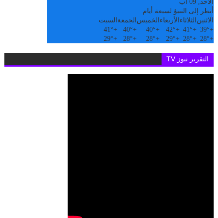
الأحد, 09 آب
أنظر إلى التنبؤ لسبعة أيام
الاثنين
الثلاثاء
الأربعاء
الخميس
الجمعة
السبت
41°
+
40°
+
40°
+
42°
+
41°
+
39°
+
29°
+
28°
+
28°
+
29°
+
28°
+
28°
+
التقرير نيوز TV