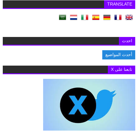
TRANSLATE
احدث
أحدث المواضيع
السف
تابعنا على X