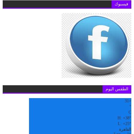
فيسبوك
الطقس اليوم
31
+
°
C
H:
+
38°
L:
+
25°
القاهرة