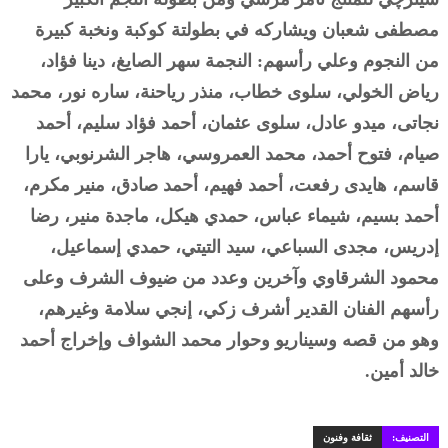
مصطفى شعبان ويشاركه في بطولتة كوكبة ونخبة كبيرة
من النجوم وعلي رأسهم: النجمة سهر الصايغ، دينا فؤاد،
رياض الخولي، سلوى خطاب، منذر رياحنة، ساره نور، محمد
نجاتى، ميدو عادل، سلوى عثمان، أحمد فؤاد سليم، أحمد
صيام، فتوح أحمد، محمد العمروسي، هاجر الشرنوبي، يارا
قاسم، هايدى رفعت، أحمد فهيم، أحمد صادق، منير مكرم،
أحمد بسيم، شيماء عباس، حمدي هيكل، ماجدة منير، رضا
إدريس، مجدى السباعي، سيد التيتي، حمدي إسماعيل،
محمود الشرقاوي وآخرين وعدد من ضيوف الشرف وعلى
رأسهم الفنان القدير أشرف زكي، إنجي سلامة وغيرهم،
وهو من قصه وسيناريو وحوار محمد الشواف وإخراج أحمد
خالد أمين.
التصنيف:
ثقافة وفنون