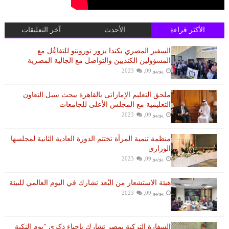
الأكثر قراءة
الأحدث
آخر التعليقات
السفير المصري بكندا يزور تورونتو للتفاعُل مع
المسؤولين الكنديين والتواصل مع الجالية المصرية
يونيو 09, 2023
ملحق التعليم الإماراتى بالقاهرة يبحث سبل التعاون
التعليمية مع المجلس الأعلى للجامعات
يونيو 09, 2023
منظمة تنمية المرأة تختتم الدورة العادية الثانية لمجلسها
الوزاري
يونيو 09, 2023
هيئة الاستشعار من البُعد تشارك في اليوم العالمي للبيئة
يونيو 09, 2023
السفارة التركية بمصر تشارك بإحياء ذكرى "يوم النكبة