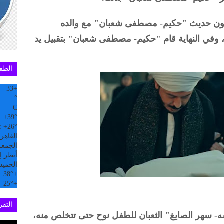
شرون حديث "حكيم- مصطفى شعبان" مع والده
 وفي النهاية قام "حكيم- مصطفى شعبان" بتقبيل يد
الطق
33
+
°
C
:
+
39°
:
+
26°
القاهر
الجمعة, 07
أنظر إل
الخمي
38°
+
25°
+
التقري
ه- سهر الصايغ" الثعبان للطفل نوح حتى تتخلص منه،