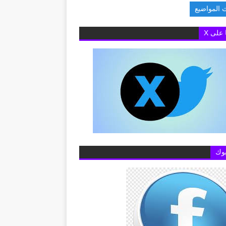
 المواضيع
لبريطانية بالقاهرة تفتح باب التقديم لمنح «تشيفنينج» 2027-2028 لدراسة الماجستير بالمملكة ال
ا على X
وك