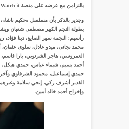
بالتزامن مع عرضه على منصة Watch it الأصلية.
وجدير بالذكر بأن مسلسل «حكيم باشا»،
بطولة النجم الكبير مصطفى شعبان ويشار
رأسهم: النجمة سهر الصايغ، دينا فؤاد، 
محمد نجاتى، ميدو عادل، سلوى عثمان، أ
العمروسي، هاجر الشرنوبي، يارا قاسم، 
أحمد بسيم، شيماء عباس، حمدي هيكل، ما
حمدي إسماعيل، محمود الشرقاوي وآخر
القدير أشرف زكي، إنجي سلامة وغيرهما
وإخراج أحمد خالد أمين.