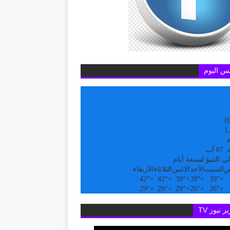
س اليوم
H
L
ة
 آب
ى التنبؤ لسبعة أيام
س
السبت
الأحد
الاثنين
الثلاثاء
الأربعاء
42°
+
42°
+
39°
+
39°
+
39°
+
29°
+
29°
+
29°
+
26°
+
26°
+
ر نيوز TV