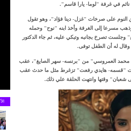
 نائم في غرفة "لوما- يارا قاسم".
لنوم على صرخات "غزل- دينا فؤاد"، وهو تقول
هب مسرعا إلى الغرفة وأخذ ابنه "نوح" وحمله
وجلست تصرخ بجانبه وتبكي عليه، ثم جاء الدكتور
ال له أن الطفل توفى.
- محمد العمروسي" من "برنسه- سهر الصايغ"، عقب
 "قسمه- هايدي رفعت" تزغرط مثل ما حدث عقب
 شعبان" وقتها وانتهت الحلقة علي ذلك.
الأ