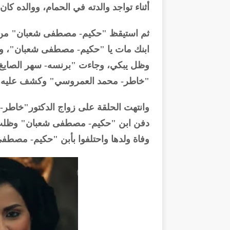
أثناء تواجد والدته في الحمام، ووالده كان
ثم استيقظ "حكيم- مصطفى شعبان" من ا
ابنك مات يا "حكيم- مصطفى شعبان"، وذ
وظل يبكي، وجاءت "برنسه- سهر الصايغ" 
"خاطر- محمد العمروسي" وكشف عليه وق
وانتهت الحلقة على زواج الدكتور"خاطر
دفن ابن "حكيم- مصطفى شعبان" وظلت
وفاة ولدها واحتلفوا بأبن "حكيم- مصطفى