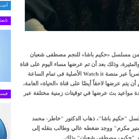
أحدث
السفارة ا
تابعن
 من مسلسل «حكيم باشا» للنجم مصطفى شعبان
المثيرة، وذلك بعد أن تم عرضها مساء اليوم على قناة
«cbc» العامة، هذا بالتزامن مع عرضها حصرياً عبر منصة Watch it الأصلية فى تمام الساعة
م أن يتم عرضها لاحقاً أيضًا على قناة «الحياة» العامة،
ءً، وتتوالى إعادة مواعيد بث عرضها في توقيتات زمنية مختلفة عبر
فيسب
لسل "حكيم باشا"، ذهاب الدكتور "خاطر- محمد
ير مكرم" ووجد ضغطه عالي وطالب بنقله إلى
امر "حكيم- مصطفى شعبان" بذلك.