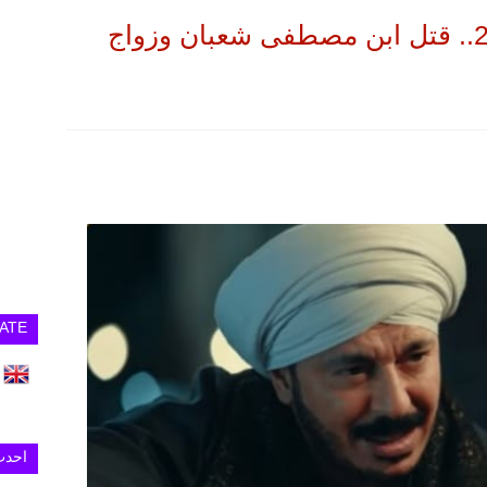
مسلسل حكيم باشا الحلقة 28.. قتل ابن مصطفى شعبان وزواج
ATE
احدث