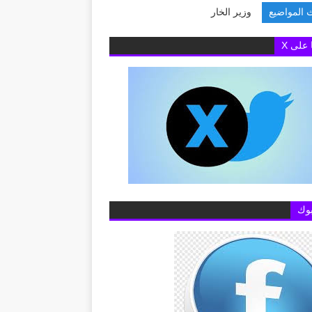
 المواضيع
وزير الخارجية يبحث
ا على X
وك