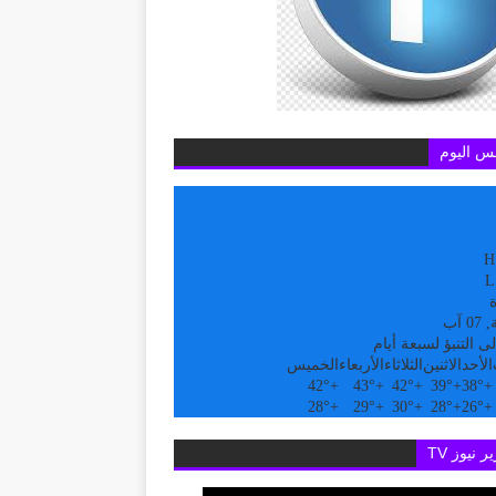
س اليوم
H
L
ة
 آب
ى التنبؤ لسبعة أيام
الأحد
الاثنين
الثلاثاء
الأربعاء
الخميس
42°
+
43°
+
42°
+
39°
+
38°
+
28°
+
29°
+
30°
+
28°
+
26°
+
ر نيوز TV