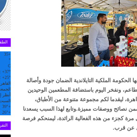
الطق
35
+
°
C
:
+
37°
:
+
25°
 الحكومة الملكية التايلاندية الضمان جودة وأصالة
القاهر
مطاعم، ونفخر اليوم باستضافة المطعمين الوحيدين
الجمعة, 07
أنظر إل
هرة، ليقدما لكم مجموعة متنوعة من الأطباق،
السبت
39°
+
ن نصائح ووصفات مميزة.وتابع لهذا السبب يسعدنا
26°
+
 مرة كجزء من هذه الفعالية الرائدة، ليمنحكم فرصة
التقري
يل عن قرب.