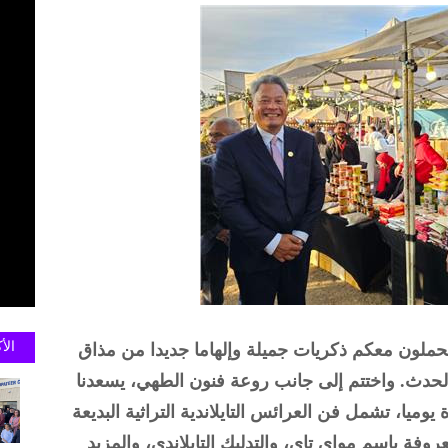
الأ
تحملون معكم ذكريات جميلة وإلهاما جديدا من مذاق
 الحدث. واختتم إلى جانب روعة فنون الطهي، يسعدنا
يوميا، تشمل فن العرائس التايلاندية التراثية البديعة
معروفة باسم مواي تاي، والتدليك التايلاندي، والمزيد