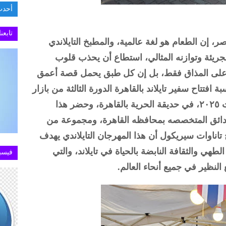
أحدث
تابعن
، إن الطعام هو لغة عالمية، والمطبخ التايلاندي
الجريئة وتوازنه المثالي، استطاع أن يحذب قلوب
تصر على المذاق فقط، بل إن كل طبق يحمل قصة أعمق
بة افتتاح سفير تايلاند بالقاهرة الدورة الثالثة من بازار
المأكولات التايلاندية ومهرجان تاي سيلكت ٢٠٢٥، في حديقة الحرية بالقاهرة، وحضر هذا
دائق المتخصصه بمحافظه القاهرة، ومجموعة من
 تاناوات سيريكول أن هذا المهرجان التايلاندي يهدف
لطهي والثقافة النابضة بالحياة في تايلاند، والتي
فيسب
لنظير في جميع أنحاء العالم.