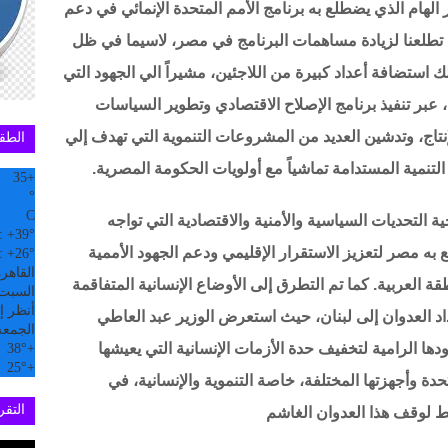
الهام الذي يضطلع به برنامج الأمم المتحدة الإنمائي في دعم
 تطلعنا لزيادة مساهمات البرنامج في مصر، لاسيما في ظل
لك استضافة أعداد كبيرة من اللاجئين، مشيراً الي الجهود التي
، عبر تنفيذ برنامج الإصلاح الاقتصادي وتطوير السياسات
إنتاج، وتدشين العديد من المشروعات التنموية التي تهدف إلي
الطق
تنمية المستدامة تماشياً مع أولويات الحكومة المصرية.
35
+
°
C
ة التحديات السياسية والأمنية والاقتصادية التي تواجه
:
+
39°
 به مصر لتعزيز الاستقرار الإقليمي ودعم الجهود الأممية
:
+
26°
القاهر
ة العربية. كما تم التطرق إلى الأوضاع الإنسانية المتفاقمة
السبت, 08 
أنظر إل
اد العدوان إلى لبنان، حيث استعرض الوزير عبد العاطي
الجمعة
ها الرامية لتخفيف حدة الأزمات الإنسانية التي يعيشها
38°
+
25°
+
حدة وأجهزتها المختلفة، خاصة التنموية والإنسانية، في
التقري
ط لوقف هذا العدوان الغاشم