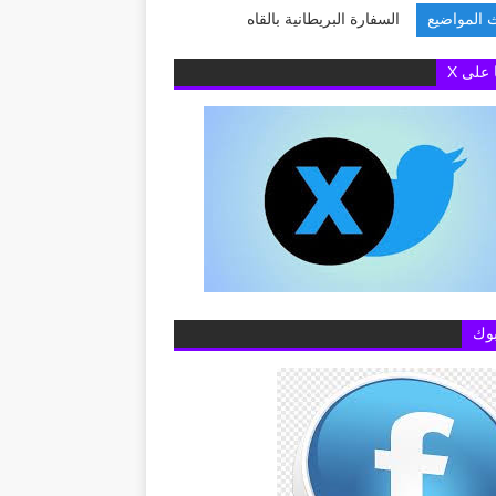
 المواضيع
السفارة البريطانية بالقاهرة تفتح ب
ا على X
وك