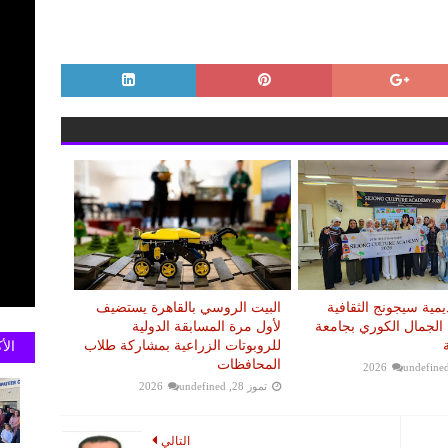
ديمية سيجونج الثقافية
البيت الروسي بالقاهرة يستضيف
ول الجمال الكوري بجامعة
لأول مرة المسابقة الدولية
للروبوتات الزراعية بمشاركة طلاب
الأ
المحافظات
undefine
تموز 28, 2026
undefined
التالي