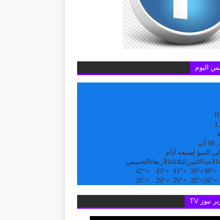
س اليوم
H
L
ة
آب
ى التنبؤ لسبعة أيام
الأحد
الاثنين
الثلاثاء
الأربعاء
الخميس
42°
+
43°
+
41°
+
39°
+
38°
+
28°
+
29°
+
29°
+
28°
+
26°
+
ر نيوز TV