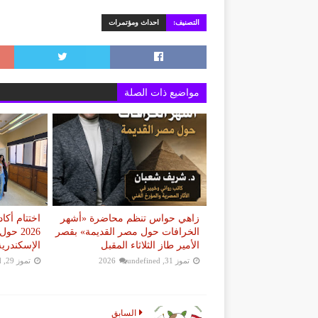
التصنيف:
احداث ومؤتمرات
مواضيع ذات الصلة
زاهي حواس تنظم محاضرة «أشهر
اختتام أكا
الخرافات حول مصر القديمة» بقصر
2026 ح
الأمير طاز الثلاثاء المقبل
الإسكندرية
تموز 31, 2026
undefined
تموز 29, 2026
d
السابق