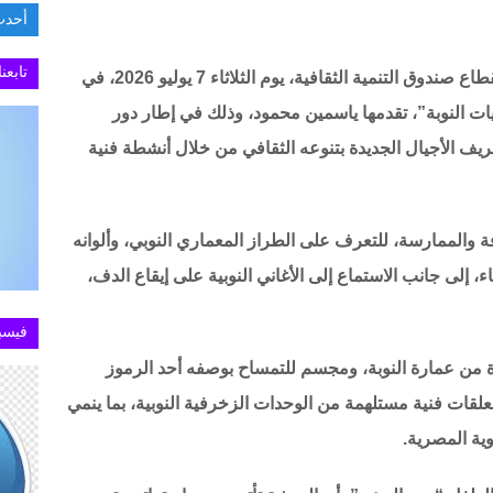
أحدث
ثابت 
تابعن
ينظم مركز إبداع الطفل “بيت العيني” التابع لقطاع صندوق التنمية الثقافية، يوم الثلاثاء 7 يوليو 2026، في
ات النوبة”، تقدمها ياسمين محمود، وذلك في إطار دور
ف الأجيال الجديدة بتنوعه الثقافي من خلال أنشطة فنية
ة والممارسة، للتعرف على الطراز المعماري النوبي، وألوانه
اء، إلى جانب الاستماع إلى الأغاني النوبية على إيقاع الدف،
فيسب
 من عمارة النوبة، ومجسم للتمساح بوصفه أحد الرموز
معلقات فنية مستلهمة من الوحدات الزخرفية النوبية، بما ينمي
ية المصرية.