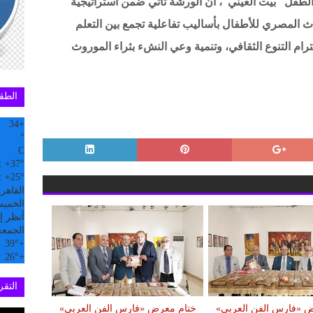
لطفل “بيت العيني”، أن الورشة تأتي ضمن استراتيجية
راث المصري للأطفال بأساليب تفاعلية تجمع بين التعلم
حترام التنوع الثقافي، وتنمية وعي النشء بثراء الموروث
الطق
34
+
°
C
:
+
37°
:
+
25°
القاهر
الخميس, 6
أنظر إل
الجمعة
39°
+
26°
+
التقري
 «فارس الفن العربي»
ختام معرض «فارس الفن العربي»