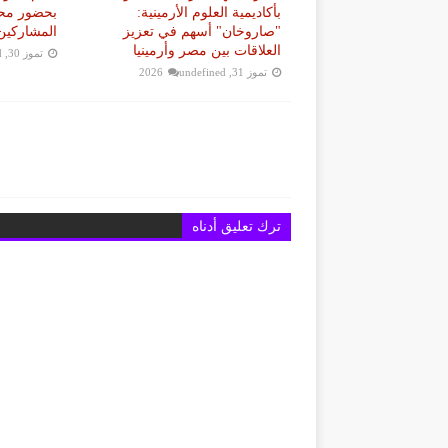
بأكاديمية العلوم الأرمينية:
بحضور محم
"صاروخان" أسهم في تعزيز
المشاركين
العلاقات بين مصر وأرمينيا
تموز 30, 2026
d
تموز 31, 2026
undefined
ترك تعليق أدناه