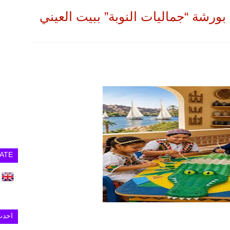
 بورشة “جماليات النوبة” ببيت العيني
ATE
احدث