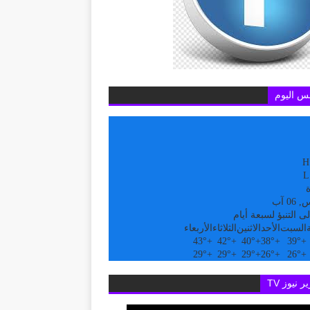
س اليوم
H
L
ة
0 آب
ى التنبؤ لسبعة أيام
السبت
الأحد
الاثنين
الثلاثاء
الأربعاء
43°
+
42°
+
40°
+
38°
+
39°
+
29°
+
29°
+
29°
+
26°
+
26°
+
ر نيوز TV