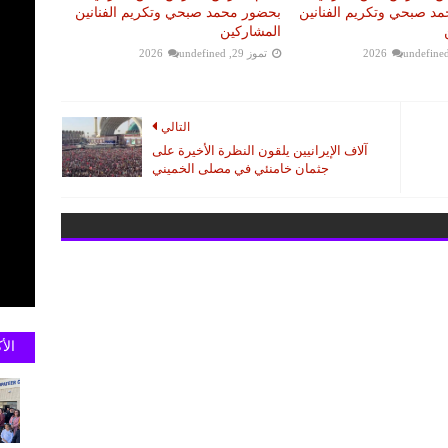
د صبحي وتكريم الفنانين
بحضور محمد صبحي وتكريم الفنانين
المشاركين
undefine
تموز 29, 2026
undefined
التالي
آلاف الإيرانيين يلقون النظرة الأخيرة على
جثمان خامنئي في مصلى الخميني
الأ