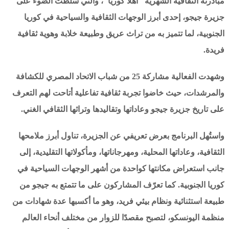
مبادرته الثقافية الشهرية "أهلاً كوريا"، والتي سلطت الضوء على
جزيرة جيجو، إحدى أبرز الوجهات الثقافية والسياحية في كوريا
الجنوبية، لما تتميز به من تراث عريق وطبيعة خلابة وهوية ثقافية
فريدة.
وشهدت الفعالية مشاركة 25 من شباب الاتحاد المصري للكشافة
والمرشدات، حيث خاضوا تجربة ثقافية تفاعلية أتاحت لهم التعرف
على تاريخ جزيرة جيجو وعاداتها وتقاليدها وتراثها الثقافي الغني.
واستُهل البرنامج بعرض تعريفي عن الجزيرة، تناول أبرز ملامحها
الثقافية، وعاداتها المحلية، ومهرجاناتها، ومأكولاتها التقليدية، إلى
جانب استعراض مكانتها كواحدة من أشهر الوجهات السياحية في
كوريا الجنوبية. كما تعرّف المشاركون على ما تتمتع به جيجو من
طبيعة استثنائية ونظام بيئي فريد، وهو ما أكسبها عدة شهادات من
منظمة اليونسكو، لتصبح مقصدًا للزوار من مختلف أنحاء العالم