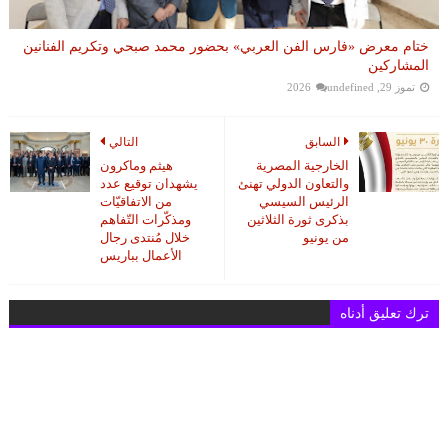
ختام معرض «فارس الفن العربي» بحضور محمد صبحي وتكريم الفنانين
المشاركين
تموز 29, 2026
undefined
السابق
التالي
الخارجية المصرية
هيثم وماكرون
والتعاون الدولي تهنئ
يشهدان توقيع عدد
الرئيس السيسي
من الاتفاقيّات
بذكرى ثورة الثلاثين
ومذكّرات التّفاهم
من يونيو
خلال مُنتدى رجال
الأعمال بباريس
ترك تعليق أدناه