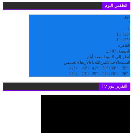
الطقس اليوم
35
+
°
C
H:
+
38°
L:
+
25°
القاهرة
الجمعة, 07 آب
أنظر إلى التنبؤ لسبعة أيام
السبت
الأحد
الاثنين
الثلاثاء
الأربعاء
الخميس
42°
+
43°
+
41°
+
39°
+
38°
+
39°
+
28°
+
29°
+
29°
+
28°
+
26°
+
26°
+
التقرير نيوز TV