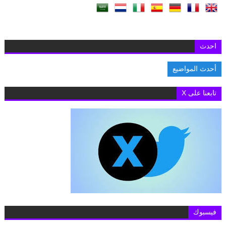
احدث
أحدث المواضيع
السفارة البريطانية بالقاهرة تفتح باب التقديم لمنح «تشيفنينج» 2027-2028 لدراسة ال
تابعنا على X
فيسبوك