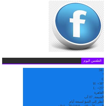
الطقس اليوم
34
+
°
C
H:
+
38°
L:
+
25°
القاهرة
الجمعة, 07 آب
أنظر إلى التنبؤ لسبعة أيام