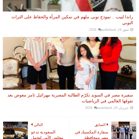
راندا لبيب .. نموذج نوبى ملهم في تمكين المرأة والحفاظ على التراث
النوبي
تموز 24, 2026
undefined
سفيرة مصر في السويد تكرّم الطالبة المصرية مهرائيل تامر معوض بعد
تفوقها العالمي في الرياضيات
حزيران 20, 2026
undefined
السابق
التالي
سفارة المكسيك في
السعودية تدعو
مصر ومحافظة
مجلس الأمن لتحمل