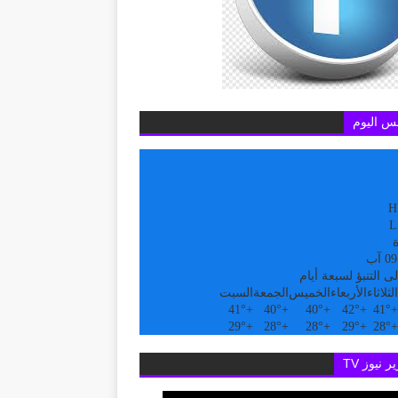
س اليوم
H
L
ة
ى التنبؤ لسبعة أيام
الثلاثاء
الأربعاء
الخميس
الجمعة
السبت
41°
+
40°
+
40°
+
42°
+
41°
+
29°
+
28°
+
28°
+
29°
+
28°
+
ر نيوز TV