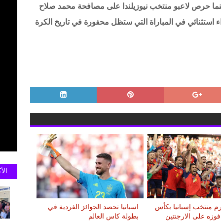
 بينما حرص لاعبو منتخب نيوزيلندا على مصافحة محمد صلاح
ء استثنائي في المباراة التي ستظل محفورة في تاريخ الكرة
الأ
م منتخب إسبانيا بكأس
اسبانيا تحصد الجوائز الفردية في
 فوزه على الارجنتين
بطولة كاس العالم