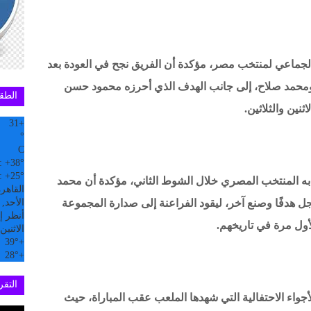
لجماعي لمنتخب مصر، مؤكدة أن الفريق نجح في العودة بعد
ومحمد صلاح، إلى جانب الهدف الذي أحرزه محمود حسن
الطق
نين والثلاثين.
31
+
°
C
:
+
38°
:
+
25°
ه المنتخب المصري خلال الشوط الثاني، مؤكدة أن محمد
القاهر
 هدفًا وصنع آخر، ليقود الفراعنة إلى صدارة المجموعة
الأحد, 09 آب
أنظر إل
لأول مرة في تاريخهم.
الاثنين
39°
+
28°
+
التقري
لأجواء الاحتفالية التي شهدها الملعب عقب المباراة، حيث