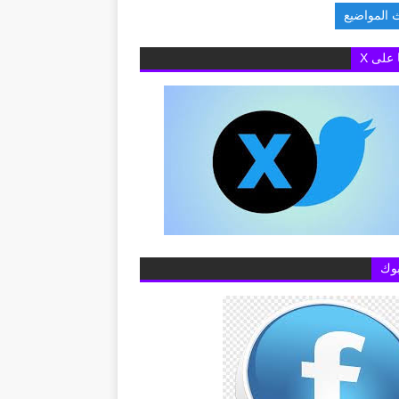
 المواضيع
 البريطانية بالقاهرة تفتح باب التقديم لمنح «تشيفنينج» 2027-2028 ل
ا على X
وك