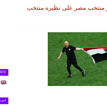
وز منتخب مصر على نظيره منتخب
ATE
احدث