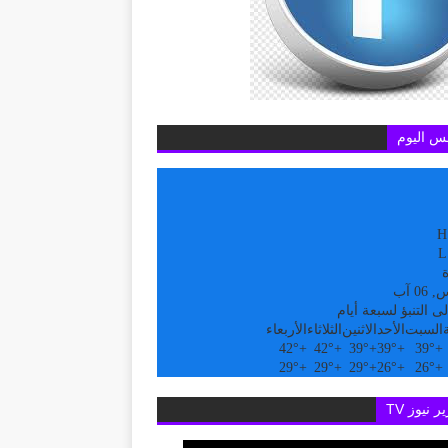
س اليوم
H
L
ة
0 آب
ى التنبؤ لسبعة أيام
السبت
الأحد
الاثنين
الثلاثاء
الأربعاء
42°
+
42°
+
39°
+
39°
+
39°
+
29°
+
29°
+
29°
+
26°
+
26°
+
ر نيوز TV