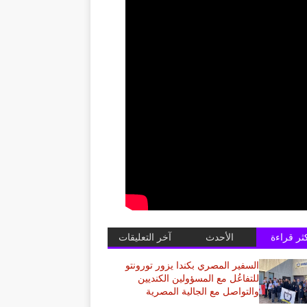
كثر قراءة
الأحدث
آخر التعليقات
السفير المصري بكندا يزور تورونتو
للتفاعُل مع المسؤولين الكنديين
والتواصل مع الجالية المصرية