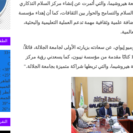
ة هيروشيما، والتي أثمرت عن إنشاء مركز السلام التذكاري
سلام والتسامح والحوار بين الثقافات، كما أن إهداء مؤسسة
فة علمية وثقافية مهمة تدعم العملية التعليمية والبحثية،
المية.
الطق
 إيواي، عن سعادته بزيارته الأولى لجامعة الجلالة، قائلاً:
33
+
"جئت اليوم للمشاركة في مراسم التبرع بـ172 كتابًا مقدمة من مؤسسة نيبون، كما يسعدني رؤية مركز
°
C
ة هيروشيما، والتي تربطها شراكة متميزة بجامعة الجلالة."
:
+
38°
:
+
25°
القاهر
الخميس, 6
أنظر إل
الجمعة
39°
+
26°
+
التقري