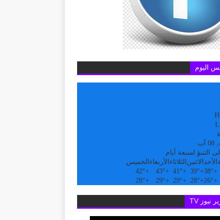
س اليوم
H
L
ة
آب
ى التنبؤ لسبعة أيام
الأحد
الاثنين
الثلاثاء
الأربعاء
الخميس
42°
+
43°
+
41°
+
39°
+
38°
+
28°
+
29°
+
29°
+
28°
+
26°
+
ر نيوز TV