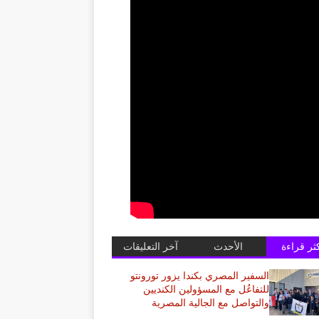
كثر قراءة
الأحدث
آخر التعليقات
السفير المصري بكندا يزور تورونتو
للتفاعُل مع المسؤولين الكنديين
والتواصل مع الجالية المصرية