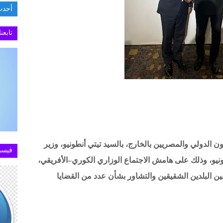
أحدث
.تطبيق MY NTRA يستعيد كفاءته في خدمة الاست
تابعن
ون الدولي والمصريين بالخارج، بالسيد تيتي أنطونيو، وزير
فيسب
يونيو، وذلك على هامش الاجتماع الوزاري الكوري–الأفريقي،
 بين البلدين الشقيقين والتشاور بشأن عدد من القضايا