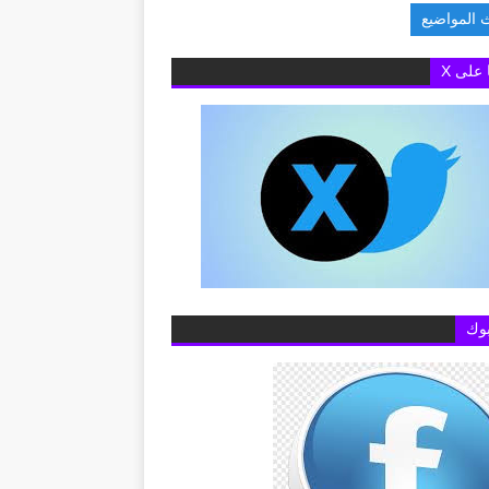
 المواضيع
علام عن خطوط المحم
ا على X
وك