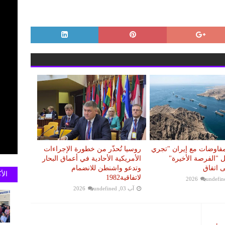
مفاوضات مع إيران "تجري
روسيا تُحذّر من خطورة الإجراءات
ل "الفرصة الأخيرة"
الأمريكية الأحادية في أعماق البحار
 اتفاق
وتدعو واشنطن للانضمام
الأ
لاتفاقية1982
undefin
آب 03, 2026
undefined