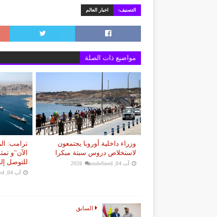
التصنيف:
اخبار العالم
مواضيع ذات الصلة
وزراء داخلية أوروبا يجتمعون
ترامب: ال
لاستخلاص دروس سبتة مبكرا
الآن"و تمث
للتوصل إلى
آب 04, 2026
undefined
آب 04, 2026
ed
السابق