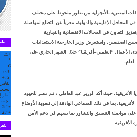
لعلاقات المصرية–الأنجولية من تطور ملحوظ على مختلف
 في المحافل الإقليمية والدولية، معرباً عن التطلع لمواصلة
وتعزيز التعاون في المجالات الاقتصادية والتجارية
عبين الصديقين، واستعرض وزير الخارجية الاستعدادات
الطق
ى الأعمال “العلمين–أفريقيا” خلال الشهر الجاري على
35
+
°
لعام.
C
:
+
39°
:
+
26°
القاهر
السبت, 08 
ا الأفريقية، حيث أكد الوزير عبد العاطي دعم مصر للجهود
أنظر إل
الجمعة
 الأفريقية، بما في ذلك المساعي الهادفة إلى تسوية الأوضاع
38°
+
25°
+
على مواصلة التنسيق والتشاور بما يسهم في دعم الأمن
ة الأفريقية
التقري