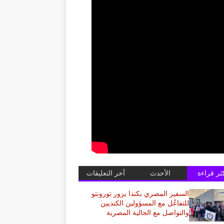
كثر قراءة
الأحدث
آخر التعليقات
السفير المصري بكندا يزور تورونتو
للتفاعُل مع المسؤولين الكنديين
والتواصل مع الجالية المصرية