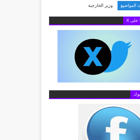
 المواضيع
وزير الخارجية يبحث مع
ا على X
وك