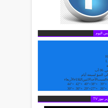
س اليوم
H
L
ة
0 آب
ى التنبؤ لسبعة أيام
السبت
الأحد
الاثنين
الثلاثاء
الأربعاء
44°
+
42°
+
40°
+
38°
+
39°
+
30°
+
30°
+
29°
+
27°
+
26°
+
ر نيوز TV