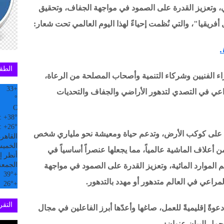
، وتعزيز القدرة على الصمود في مواجهة الجفاف، وتحقيق
فريقيا
"
،
والتي نُظمت إحياءً لهذا اليوم العالمي تحت شعار:
.
الطق
ء الفنيين وشركاء التنمية وأصحاب المصلحة من الرعاة،
33
+
راعي في التصدي لتدهور الأراضي والجفاف والتحديات
°
C
:
+
38°
:
+
26°
 على كوكب الأرض، وتدعم حياة ومعيشة نحو ملياري شخص
القاهر
الخميس, 6
وفر ما يقارب 70 في المائة من أعلاف الماشية عالمياً، مما يجعلها عنصراً أساسياً في
أنظر إل
الجمعة
م الموارد المائية، وتعزيز القدرة على الصمود في مواجهة
39°
+
مراعي في العالم متدهور أو مهدد بالتدهور.
26°
+
التقري
دعوةً إقليميةً للعمل، صاغها وأعدّها أبرز الفاعلين في مجال
حمل البيان عنوان: