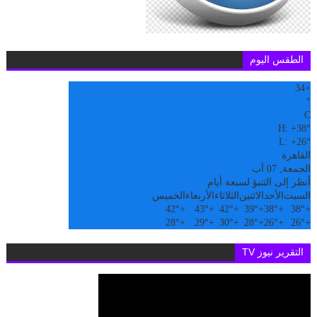
الطقس اليوم
34
+
°
C
H:
+
38°
L:
+
26°
القاهرة
الجمعة, 07 آب
أنظر إلى التنبؤ لسبعة أيام
السبت
الأحد
الاثنين
الثلاثاء
الأربعاء
الخميس
42°
+
43°
+
42°
+
39°
+
38°
+
38°
+
28°
+
29°
+
30°
+
28°
+
26°
+
26°
+
التقرير نيوز TV