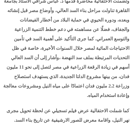
وتضمنت الاحتفالية محاضرة قدمها د. عباس شراقي الاستاذ بجامعة
القاهرة تناولت مراحل بناء السد العالي، وأوضاع مصر قبل إنشائه
وبعده، ودوره الحيوي في حماية البلاد من أخطار الفيضانات
والجفاف، فضلًا عن مساهمته في دعم خطط التنمية الزراعية
والتوسع العمراني. كما جرى التأكيد على أهمية السد في تأمين
الاحتياجات المائية لمصر خلال السنوات الأخيرة، خاصة في ظل
التحديات المرتبطة بملف سد النهضة ،وأشار إلى أن السد العالي
أسهم في زيادة الرقعة الزراعية في مصر لتصل إلى نحو 11 مليون
فدان، من بينها مشروع الدلتا الجديدة، الذي يستهدف استصلاح
وزراعة 2.2 مليون فدان اعتمادًا على مياه النيل ومشروعات معالجة
وإعادة استخدام المياه.
كما شملت الاحتفالية عرض فيلم تسجيلي عن لحظة تحويل مجرى
نهر النيل، واقامة معرض للصور الارشيفية عن تاريخ بناء السد.