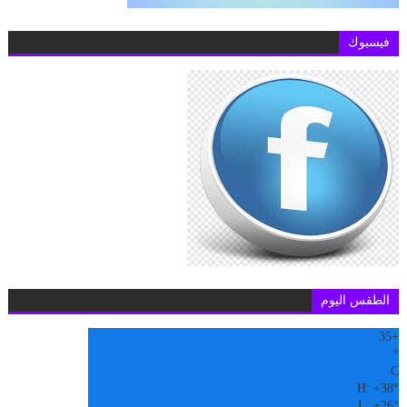
فيسبوك
الطقس اليوم
35
+
°
C
H:
+
38°
L:
+
26°