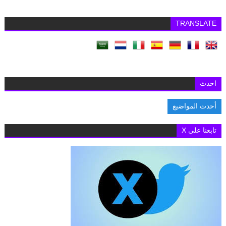
TRANSLATE
احدث
أحدث المواضيع
السفارة البريطانية بالقاهرة تفتح باب التقديم لمنح «تشيفنينج» 2027-2028 لدراس
تابعنا على X