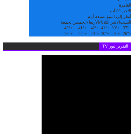
القاهرة
الأحد, 09 آب
أنظر إلى التنبؤ لسبعة أيام
السبت
الاثنين
الثلاثاء
الأربعاء
الخميس
الجمعة
40°
+
41°
+
42°
+
41°
+
39°
+
37°
+
28°
+
27°
+
29°
+
30°
+
28°
+
26°
+
التقرير نيوز TV