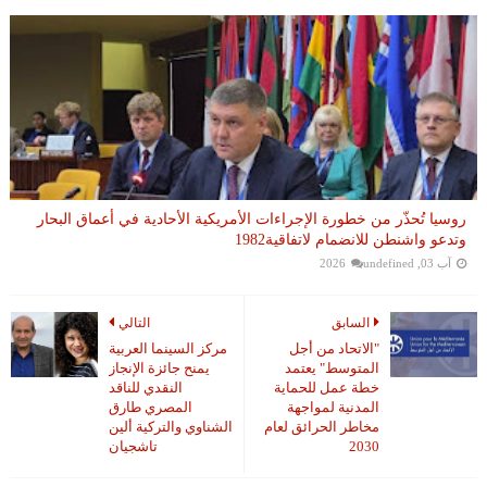
روسيا تُحذّر من خطورة الإجراءات الأمريكية الأحادية في أعماق البحار
وتدعو واشنطن للانضمام لاتفاقية1982
آب 03, 2026
undefined
السابق
التالي
"الاتحاد من أجل
مركز السينما العربية
المتوسط" يعتمد
يمنح جائزة الإنجاز
خطة عمل للحماية
النقدي للناقد
المدنية لمواجهة
المصري طارق
مخاطر الحرائق لعام
الشناوي والتركية ألين
2030
تاشجيان