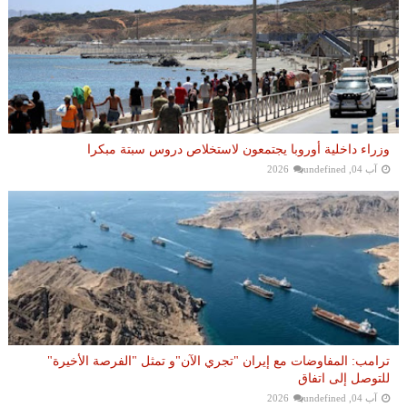
وزراء داخلية أوروبا يجتمعون لاستخلاص دروس سبتة مبكرا
آب 04, 2026
undefined
ترامب: المفاوضات مع إيران "تجري الآن"و تمثل "الفرصة الأخيرة"
للتوصل إلى اتفاق
آب 04, 2026
undefined