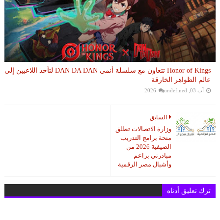
Honor of Kings تتعاون مع سلسلة أنمي DAN DA DAN لتأخذ اللاعبين إلى
عالم الظواهر الخارقة
آب 03, 2026
undefined
السابق
وزارة الاتصالات تطلق
منحة برامج التدريب
الصيفية 2026 من
مبادرتي براعم
وأشبال مصر الرقمية
ترك تعليق أدناه