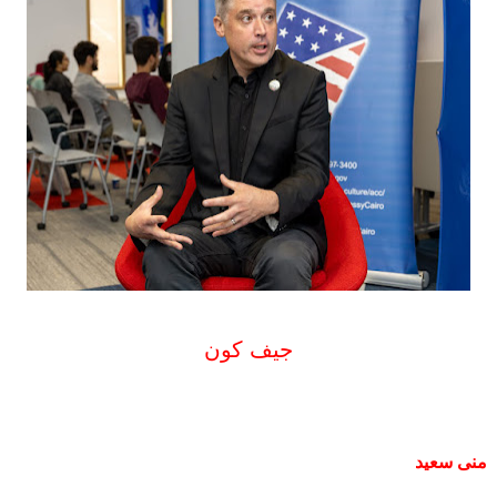
جيف كون
منى سعيد