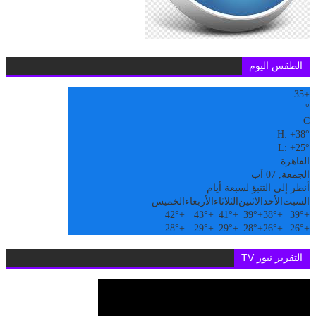
الطقس اليوم
35
+
°
C
H:
+
38°
L:
+
25°
القاهرة
الجمعة, 07 آب
أنظر إلى التنبؤ لسبعة أيام
السبت
الأحد
الاثنين
الثلاثاء
الأربعاء
الخميس
42°
+
43°
+
41°
+
39°
+
38°
+
39°
+
28°
+
29°
+
29°
+
28°
+
26°
+
26°
+
التقرير نيوز TV