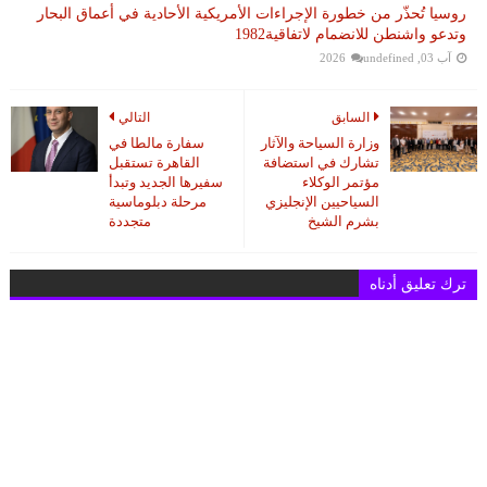
روسيا تُحذّر من خطورة الإجراءات الأمريكية الأحادية في أعماق البحار
وتدعو واشنطن للانضمام لاتفاقية1982
آب 03, 2026
undefined
السابق
التالي
وزارة السياحة والآثار
سفارة مالطا في
تشارك في استضافة
القاهرة تستقبل
مؤتمر الوكلاء
سفيرها الجديد وتبدأ
السياحيين الإنجليزي
مرحلة دبلوماسية
بشرم الشيخ
متجددة
ترك تعليق أدناه