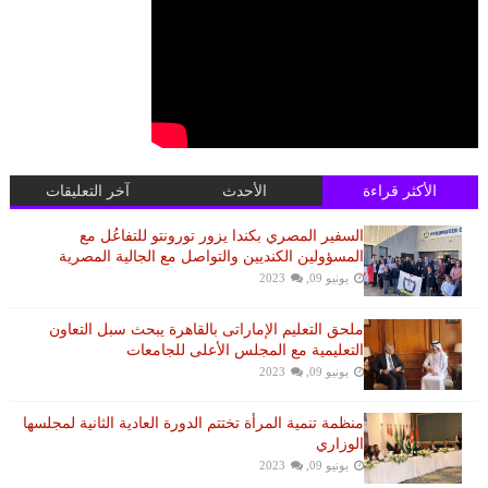
الأكثر قراءة
الأحدث
آخر التعليقات
السفير المصري بكندا يزور تورونتو للتفاعُل مع
المسؤولين الكنديين والتواصل مع الجالية المصرية
يونيو 09, 2023
ملحق التعليم الإماراتى بالقاهرة يبحث سبل التعاون
التعليمية مع المجلس الأعلى للجامعات
يونيو 09, 2023
منظمة تنمية المرأة تختتم الدورة العادية الثانية لمجلسها
الوزاري
يونيو 09, 2023