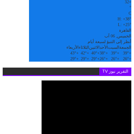
32
+
°
C
H:
+
38°
L:
+
25°
القاهرة
الخميس, 06 آب
أنظر إلى التنبؤ لسبعة أيام
الجمعة
السبت
الأحد
الاثنين
الثلاثاء
الأربعاء
43°
+
42°
+
40°
+
38°
+
39°
+
39°
+
29°
+
29°
+
29°
+
26°
+
26°
+
26°
+
التقرير نيوز TV