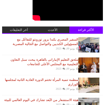
الأكثر قراءة
الأحدث
آخر التعليقات
السفير المصري بكندا يزور تورونتو للتفاعُل مع
المسؤولين الكنديين والتواصل مع الجالية المصرية
يونيو 09, 2023
ملحق التعليم الإماراتى بالقاهرة يبحث سبل التعاون
التعليمية مع المجلس الأعلى للجامعات
يونيو 09, 2023
منظمة تنمية المرأة تختتم الدورة العادية الثانية لمجلسها
الوزاري
يونيو 09, 2023
هيئة الاستشعار من البُعد تشارك في اليوم العالمي للبيئة
يونيو 09, 2023