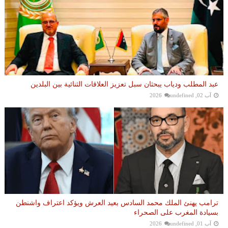
عبد المطلب ودياب يبحثان سبل تعزيز العلاقات الثنائية بين البلدين
آب 02, 2026
undefined
ترامب يهنئ الملك محمد السادس بعيد العرش ويؤكد اعتراف واشنطن
بسيادة المغرب على الصحراء
آب 01, 2026
undefined