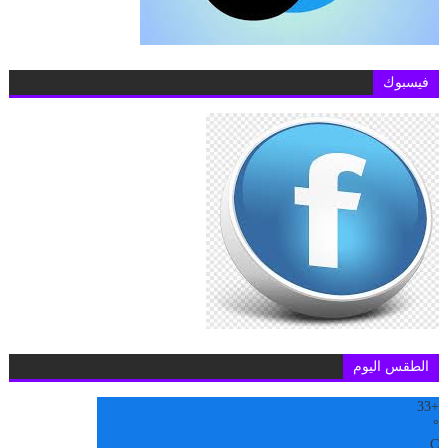
فيسبوك
الطقس اليوم
33
+
°
C