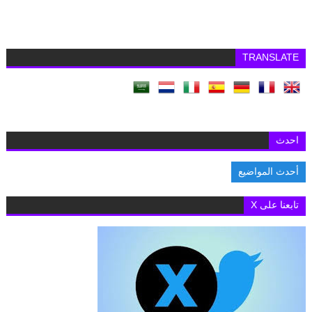
TRANSLATE
احدث
أحدث المواضيع
السفارة البريطانية بالقاهرة تفتح باب التقديم لمنح «تشيفنينج» 2027-2028 لدراسة الماجستير
تابعنا على X