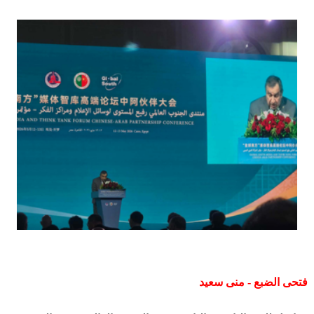
فتحى الضبع - منى سعيد