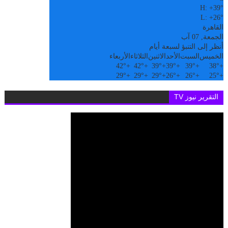
H:
+
39°
L:
+
26°
القاهرة
الجمعة, 07 آب
أنظر إلى التنبؤ لسبعة أيام
الخميس
السبت
الأحد
الاثنين
الثلاثاء
الأربعاء
42°
+
42°
+
39°
+
39°
+
39°
+
38°
+
29°
+
29°
+
29°
+
26°
+
26°
+
25°
+
التقرير نيوز TV