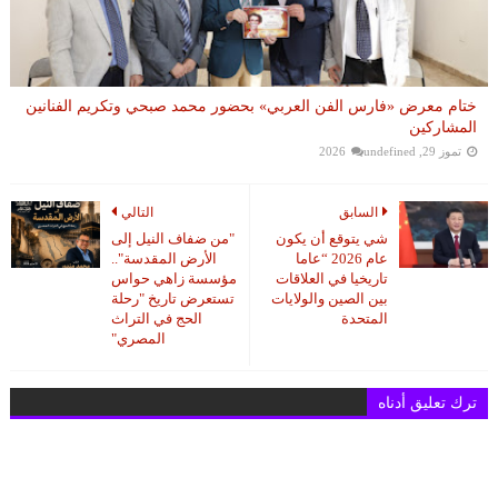
ختام معرض «فارس الفن العربي» بحضور محمد صبحي وتكريم الفنانين
المشاركين
تموز 29, 2026
undefined
السابق
التالي
شي يتوقع أن يكون
"من ضفاف النيل إلى
عام 2026 “عاما
الأرض المقدسة"..
تاريخيا في العلاقات
مؤسسة زاهي حواس
بين الصين والولايات
تستعرض تاريخ "رحلة
المتحدة
الحج في التراث
المصري"
ترك تعليق أدناه