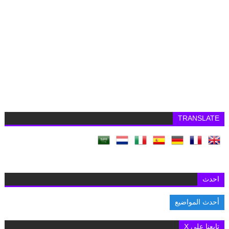
TRANSLATE
احدث
أحدث المواضيع
السفارة البريطانية بالقاهرة تفتح باب التقديم لمنح «تشيفنينج» 2027-2028 لدرا
تابعنا على X