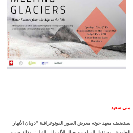
منى سعيد
يستضيف معهد جوته معرض الصور الفوتوغرافية "ذوبان الأنهار
الجليدية.. مستقبل المياه من جبال الألب إلى النيل"، وذلك ضمن