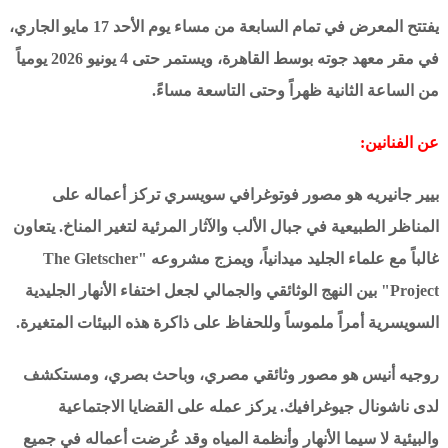
يفتتح المعرض في تمام السابعة من مساء يوم الأحد 17 مايو الجاري،
في مقر معهد جوته بوسط القاهرة، ويستمر حتى 4 يونيو 2026 يومياً
من الساعة الثانية ظهراً وحتى التاسعة مساءً.
عن الفنانين:
بيير جانيريه هو مصور فوتوغرافي سويسري تركز أعماله على
المناظر الطبيعية في جبال الألب والآثار المرئية لتغير المناخ. يتعاون
غالباً مع علماء الجليد ميدانياً، ويمزج مشروعه "The Gletscher
Project" بين النهج الوثائقي والجمالي لجعل اختفاء الأنهار الجليدية
السويسرية أمراً ملموساً وللحفاظ على ذاكرة هذه البيئات المتغيرة.
روجيه أنيس هو مصور وثائقي مصري، وباحث بصري، ومستكشف
لدى ناشونال جيوغرافيك. يركز عمله على القضايا الاجتماعية
والبيئية لا سيما الأنهار وأنظمة المياه وقد عُرضت أعماله في جميع