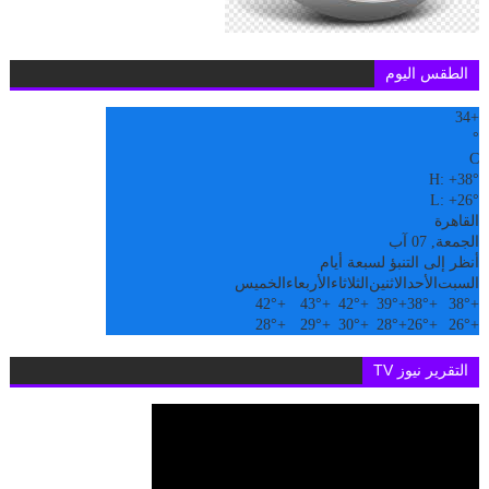
الطقس اليوم
34
+
°
C
H:
+
38°
L:
+
26°
القاهرة
الجمعة, 07 آب
أنظر إلى التنبؤ لسبعة أيام
السبت
الأحد
الاثنين
الثلاثاء
الأربعاء
الخميس
42°
+
43°
+
42°
+
39°
+
38°
+
38°
+
28°
+
29°
+
30°
+
28°
+
26°
+
26°
+
التقرير نيوز TV