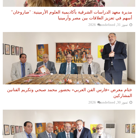
مديرة معهد الدراسات الشرقية بأكاديمية العلوم الأرمينية: "صاروخان"
أسهم في تعزيز العلاقات بين مصر وأرمينيا
تموز 31, 2026
undefined
ختام معرض «فارس الفن العربي» بحضور محمد صبحي وتكريم الفنانين
المشاركين
تموز 30, 2026
undefined