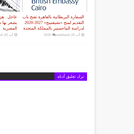
السفارة البريطانية بالقاهرة تفتح باب
التقديم لمنح «تشيفنينج» 2027-2028
يشعر بها 
لدراسة الماجستير بالمملكة المتحدة
المصرية
آب 05, 2026
undefined
آب 02, 2026
ed
ترك تعليق أدناه