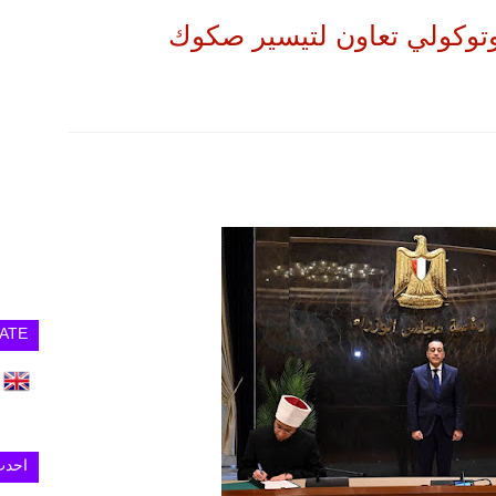
وتوكولي تعاون لتيسير صكوك
ATE
احدث