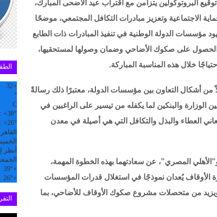
توقيع البروتوكولين يتزامن مع اقتراب عيد الأضحى المبارك،
اية الاجتماعية وتعزيز مبادرات التكافل المجتمعي، موضحًا
جهود مؤسسات الدولة الوطنية في تنفيذ المبادرات ذات الطابع
ر الحصول على صكوك الأضاحي وضمان وصولها لمستحقيها،
ياجًا خلال هذه المناسبة المباركة.
الطق
32
+
لاً من أشكال التعاون بين مؤسسات الدولة، معتبرًا ذلك رسالةً
°
C
 بين الوزارة والبنكين لما يكفله من تيسير على الراغبين في
:
+
38°
عاني العطاء والبذل والتكافل التي هي أصيلة في معدن
:
+
26°
القاهر
الخميس, 6
أنظر إل
الجمعة
الأهلي المصري”، عن سعادتهما بهذه الخطوة المهمة،
39°
+
ارة الأوقاف يُعدان نموذجًا في استغلال قدرات المؤسسات
26°
+
، ويزيد من متحصلات مشروع صكوك الأوقاف للأضاحي، بما
التقري