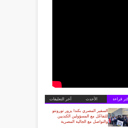
كثر قراءة
الأحدث
آخر التعليقات
السفير المصري بكندا يزور تورونتو
للتفاعُل مع المسؤولين الكنديين
والتواصل مع الجالية المصرية