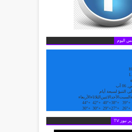
س اليوم
H
L
ة
0 آب
ى التنبؤ لسبعة أيام
السبت
الأحد
الاثنين
الثلاثاء
الأربعاء
44°
+
42°
+
40°
+
38°
+
39°
+
30°
+
30°
+
29°
+
27°
+
26°
+
ر نيوز TV