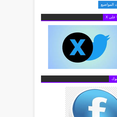
 المواضيع
البريطانية بالقاهرة تفتح باب التقديم لمنح «تشيفنينج» 2027-2028 لدراسة الماجستير بال
ا على X
وك