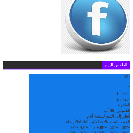
الطقس اليوم
32
+
°
C
H:
+
38°
L:
+
26°
القاهرة
الخميس, 06 آب
أنظر إلى التنبؤ لسبعة أيام
الجمعة
السبت
الأحد
الاثنين
الثلاثاء
الأربعاء
44°
+
42°
+
40°
+
38°
+
39°
+
39°
+