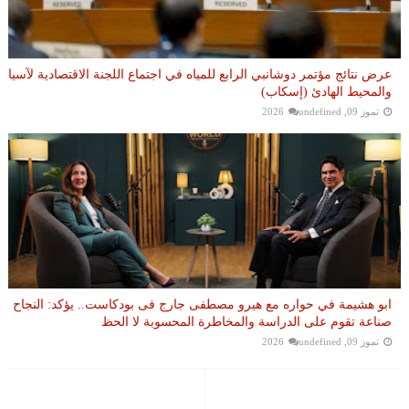
عرض نتائج مؤتمر دوشانبي الرابع للمياه في اجتماع اللجنة الاقتصادية لآسيا
والمحيط الهادئ (إسكاب)
تموز 09, 2026
undefined
ابو هشيمة في حواره مع هيرو مصطفى جارج فى بودكاست.. يؤكد: النجاح
صناعة تقوم على الدراسة والمخاطرة المحسوبة لا الحظ
تموز 09, 2026
undefined