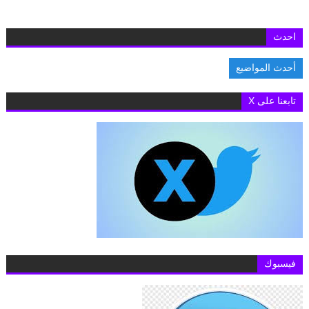
احدث
أحدث المواضيع
السفارة البريطانية بالقاهرة تفتح باب التقديم لمنح «تشيفنينج» 2027-2028 لد
تابعنا على X
فيسبوك