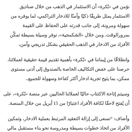
نؤمن في «بُكرة» أن الاستثمار في الذهب من خلال صناديق
الاستثمار يمثل طريقًا ذكيًا وآمنًا للادخار التراكمي، لما يوفره من
سهولة ومرونة، إلى جانب قدرته على الحفاظ على القيمة
بمرورالوقت. ومن خلال «الشكمجية»، نوفر وسيلة بسيطة تمكّن
الأفراد من الادخار في الذهب الحقيقي بشكل تدريجي وآمن،
وانطلاقًا من إيماننا في «بُكرة» بأهمية تقديم قيمة حقيقية لعملائنا،
حرصنا على خفض التكاليف الخاصة بالصندوق إلى أدنى مستوى
ممكن، بما يتيح تجربة ادخار أكثر كفاءة وسهولة للجميع..
وسيتم إتاحة الاكتتاب حاليًا لعملائنا الحاليين عبر منصة «بُكرة»، على
أن يُفتح لاحقًا لكافة الأفراد اعتبارًا من 15 أبريل من خلال المنصة.
وأضاف: “نسعى إلى إزالة التعقيد المرتبط بعملية الادخار، وتمكين
الأفراد من اتخاذ خطوات بسيطة ومدروسة نحو بناء مستقبل مالي