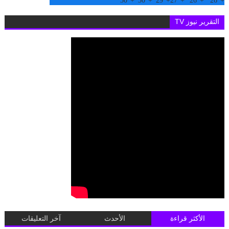
30°
+
30°
+
29°
+
27°
+
26°
+
26°
+
التقرير نيوز TV
الأكثر قراءة
الأحدث
آخر التعليقات