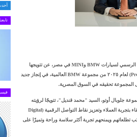
أحدث
.تطبيق MY NTRA يستعيد كفاءته في خدمة الاستعلام 
تابعن
أعلنت مجموعة جلوبال أوتو للسيارات، الوكيل الرسمي لسيارات BMW وMINI في مصر، عن تتويجها
بجائزة "أفضل رئيس تنفيذي" (President Award) لعام ٢٠٢٥ من مجموعة BMW العالمية، في إنجاز جديد
واصل المجموعة تحقيقه في السوق المصرية.
فيسب
موعة جلوبال أوتو، السيد "محمد قنديل"، تتويجًا لرؤيته
الاستراتيجية المتميّزة وجهوده الحثيثة في الارتقاء بتجربة العملاء وتعزيز نقاط التواصل الرقمية (Digital
بما يواكب تطلعاتهم ويمنحهم تجربة أكثر سلاسة وراحة وتميزًا على