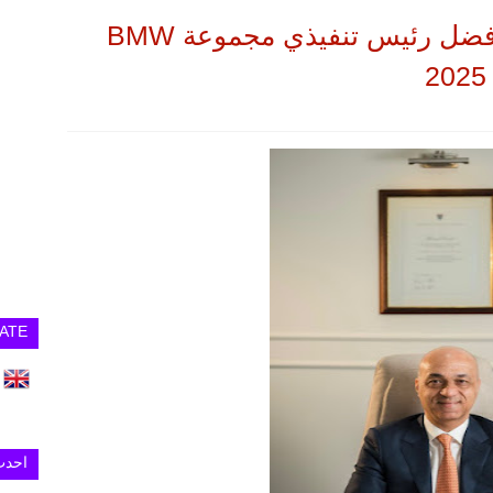
"محمد قنديل" يفوز بجائزة "أفضل رئيس تنفيذي مجموعة BMW
ATE
احدث