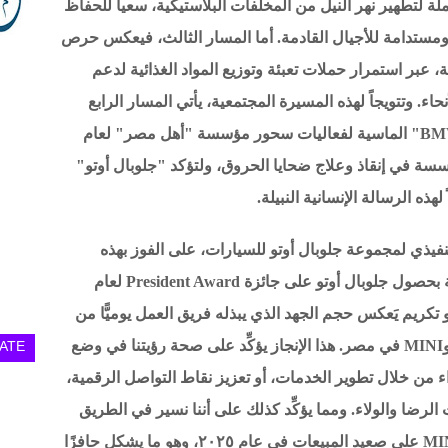
Ver لتنفيذ حملة شاملة لتطهير نهر النيل من المخلفات البلاستيكية، سعياً للحفاظ
مستدامة للأجيال القادمة. أما المسار الثالث، فيعكس حرص
عبر استمرار حملات تعبئة وتوزيع المواد الغذائية لدعم
. وتتويجاً لهذه المسيرة المجتمعية، يأتي المسار الرابع
ليعلن بكل فخر عن رعاية العلامة التجارية "BMW" الماسية لفعاليات سحور مؤسسة "أهل مصر" لعام
ا المؤسسة في إنقاذ وعلاج ضحايا الحروق، ولتؤكد "جلوبال أوتو"
لهذه الرسالة الإنسانية النبيلة.
تنفيذي لمجموعة جلوبال أوتو للسيارات، على الفوز بهذه
الجائزة المرموقة، بقوله: "نحن فخورون للغاية بحصول جلوبال أوتو على جائزة President Award لعام
مرة الثانية بعد فوزنا بها في ٢٠٢٣، وهو تكريم يَعكس حجم الجهد الذي يبذله فريق العمل يوميًّا من
أجل تقديم تجربة استثنائية تليق بعملاء BMW وMINI في مصر. هذا الإنجاز يؤكِّد على صحة رؤيتنا في وضع
ATE
 من خلال تطوير الخدمات، أو تعزيز نقاط التواصل الرقمية،
رضا والولاء. ومما يؤكِّد كذلك على أننا نسير في الطريق
الصحيح، هو ذلك الأداء القياسي الذي حققته MINI على صعيد المبيعات في عام ٢٠٢٥، وهو ما يشكل حافزًا