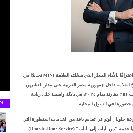
من ناحية أخرى، جاءت هذه الجائزة المرموقة اعترافًا بالأداء المميّز الذي سجّلته العلامة MINI تحديدًا في
تاريخ العلامة داخل جمهورية مصر العربية على مدار العشرين
عامًا الماضية، مسجّلة معدلات نمو قياسية بلغت ٥١٪ مقارنة بعام ٢٠٢٤، في دلالة واضحة على زيادة
الأ
امي حضورها في السوق المحلية.
وعة جلوبال أوتو في تقديم باقة من الخدمات المتطورة التي
تضع راحة العميل في صميم أولوياتها، ومن بينها خدمة "من الباب إلى الباب" (Door-to-Door Service)،