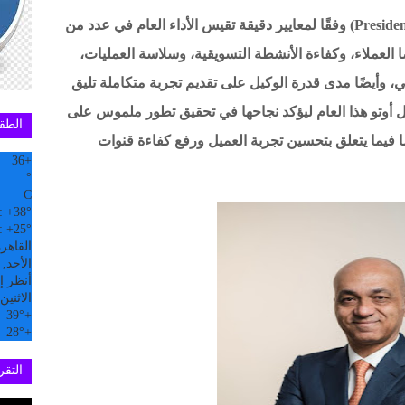
وتُمنح جائزة "أفضل رئيس تنفيذي" (President Award) وفقًا لمعايير دقيقة تقيس الأداء العام في عدد من
ضا العملاء، وكفاءة الأنشطة التسويقية، وسلاسة العمليات،
، وأيضًا مدى قدرة الوكيل على تقديم تجربة متكاملة تليق
وبال أوتو هذا العام ليؤكد نجاحها في تحقيق تطور ملموس على
الطق
فة، مقارنة بعام ٢٠٢٤، ولا سيَّما فيما يتعلق بتحسين تجربة العميل ورفع كفاءة قنوات
36
+
°
C
:
+
38°
:
+
25°
القاهر
الأحد, 09 آب
أنظر إل
الاثنين
39°
+
28°
+
التقري