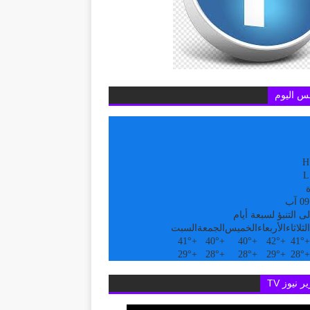
س اليوم
H
L
ة
ى التنبؤ لسبعة أيام
الثلاثاء
الأربعاء
الخميس
الجمعة
السبت
41°
+
40°
+
40°
+
42°
+
41°
+
29°
+
28°
+
28°
+
29°
+
28°
+
ر نيوز TV