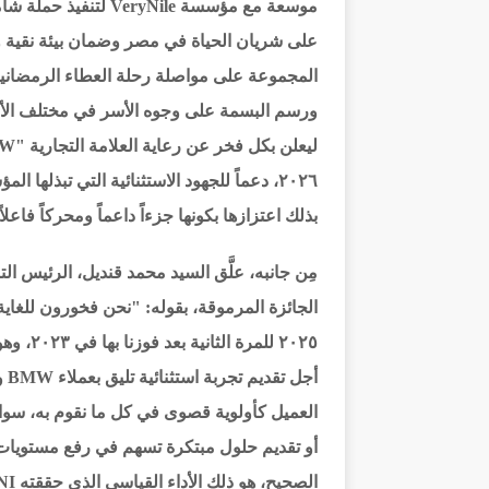
موسعة مع مؤسسة yNile
على شريان الحياة في مصر وضمان بيئة نقية و
المجموعة على مواصلة رحلة العطاء الرمضانية، 
ورسم البسمة على وجوه الأسر في مختلف الأنحاء
٢٠٢٦، دعماً للجهود الاستثنائية التي تبذله
بذلك اعتزازها بكونها جزءاً داعماً ومحركاً فاعلاً 
مِن جانبه، علَّق السيد محمد قنديل، الرئيس ال
٢٠٢٥ لل
العميل كأولوية قصوى في كل ما نقوم به، سواء
أو تقديم حلول مبتكرة تسهم في رفع مستويات ال