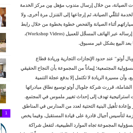
ات الصيانة، من خلال إرسال مندوب مؤهل مِن مركز الخدمة
خدمة لتلقِّي الصيانة، ثم إرجاعها إلى المَنزل مرة أخرى. ولا
 سياراتهم أثناء الصيانة والفحص خطوة بخطوة من خلال رابط
لفيديو لسيارته في ورش الإصلاح والصيانة يتم إرساله عبر الهاتف المسجَّل للعميل (Workshop Videos)،
ا بعد البيع بشكل غير مسبوق.
 أوتو" عند حدود الإنجازات التجارية وريادة قطاع
مسؤولية المجتمعية؛ إيماناً من المجموعة بأن النجاح الحقيقي
، وأن مسيرة الريادة لا تكتمل إلا بدفع عجلة التنمية
ة الشاملة، قررت شركة جلوبال أوتو توسيع نطاق مبادراتها
ي أربع مسارات استراتيجية تهدف إلى إحداث تغيير ملموس في المجتمع.
 وإعادة تأهيل البنية التحتية لعدد من المدارس في المناطق
1
 اللازمة لتأسيس أجيال قادرة على قيادة المستقبل. وفيما يخص
ومسؤولية المجموعة تجاه الموارد الطبيعية، لتفعل شراكة