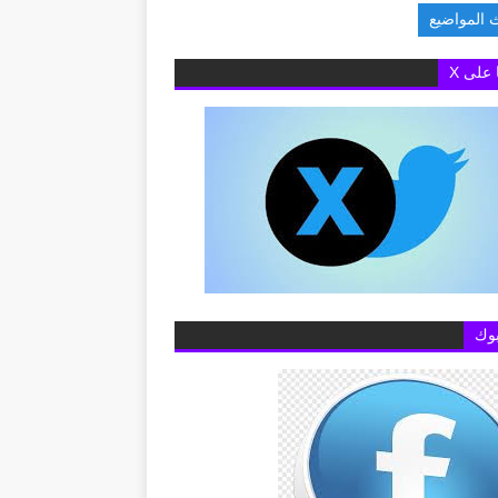
 المواضيع
عن خطوط المحمول الم
ا على X
وك