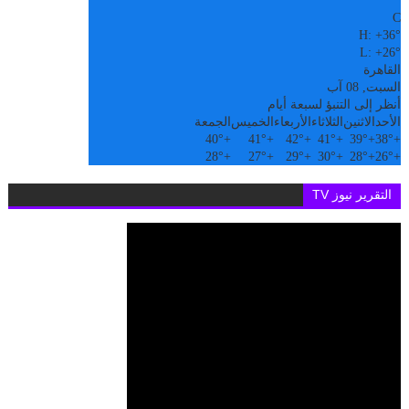
°
C
H:
+
36°
L:
+
26°
القاهرة
السبت, 08 آب
أنظر إلى التنبؤ لسبعة أيام
الأحد
الاثنين
الثلاثاء
الأربعاء
الخميس
الجمعة
40°
+
41°
+
42°
+
41°
+
39°
+
38°
+
28°
+
27°
+
29°
+
30°
+
28°
+
26°
+
التقرير نيوز TV