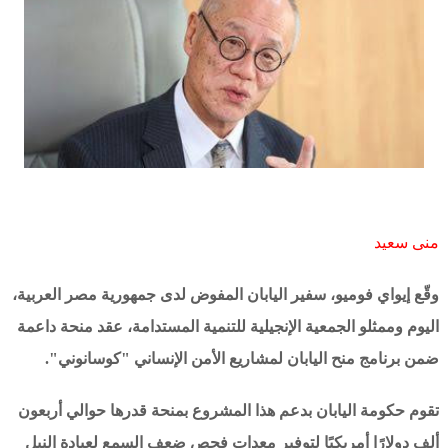
منى سعيد
وقّع إيواي فوميو، سفير اليابان المفوض لدى جمهورية مصر العربية،
اليوم وممثلو الجمعية الإنجيلية للتنمية المستدامة، عقد منحة داعمة
ضمن برنامج منح اليابان لمشاريع الأمن الإنساني "كوسانوني".
تقوم حكومة اليابان بدعم هذا المشروع بمنحة قدرها حوالي أربعون
ألف دولارًا أمريكيًا لتوفير معدات فحص ضعف السمع لعيادة النيل