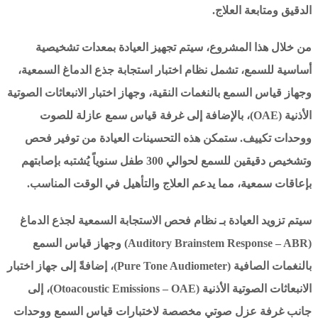
الدقيق ومتابعة العلاج.
من خلال هذا المشروع، سيتم تجهيز العيادة بمعدات تشخيصية
أساسية للسمع، تشمل نظام اختبار استجابة جذع الدماغ السمعية،
وجهاز قياس السمع بالنغمات النقية، وجهاز اختبار الانبعاثات الصوتية
الأذنية (OAE)، بالإضافة إلى غرفة قياس سمع عازلة للصوت
ووحدات تكييف. ستمكن هذه التحسينات العيادة من توفير فحص
وتشخيص دقيقين للسمع لحوالي 300 طفل سنوياً يُشتبه بإصابتهم
بإعاقات سمعية، مما يدعم العلاج والتأهيل في الوقت المناسب.
سيتم تزويد العيادة بـ نظام فحص الاستجابة السمعية لجذع الدماغ
(Auditory Brainstem Response – ABR) وجهاز قياس السمع
بالنغمات الصافية (Pure Tone Audiometer)، إضافةً إلى جهاز اختبار
الانبعاثات الصوتية الأذنية (Otoacoustic Emissions – OAE)، إلى
جانب غرفة عزل صوتي مخصصة لاختبارات قياس السمع ووحدات