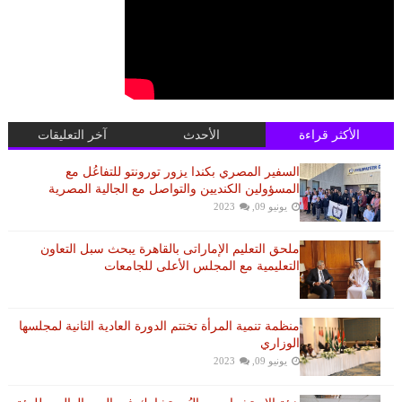
الأكثر قراءة
الأحدث
آخر التعليقات
السفير المصري بكندا يزور تورونتو للتفاعُل مع
المسؤولين الكنديين والتواصل مع الجالية المصرية
يونيو 09, 2023
ملحق التعليم الإماراتى بالقاهرة يبحث سبل التعاون
التعليمية مع المجلس الأعلى للجامعات
منظمة تنمية المرأة تختتم الدورة العادية الثانية لمجلسها
الوزاري
يونيو 09, 2023