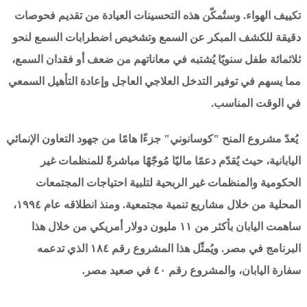
تكييف الهواء. وستُمكّن هذه التحسينات العيادة من تقديم فحوصات
دقيقة للكشف المبكر عن السمع وتشخيص اضطرابات السمع لنحو
ثلاثمائة طفل سنويًا يُشتبه في معاناتهم من ضعف أو فقدان السمع،
مما يسهم في توفير التدخل العلاجي العاجل وإعادة التأهيل السمعي
في الوقت المناسب.
يُعدّ مشروع المنح "كوسانوني" جزءًا هامًا من جهود التعاون الإنمائي
اليابانية، حيث يُقدّم دعمًا ماليًا مُوجّهًا مباشرةً للمنظمات غير
الحكومية والمنظمات غير الربحية لتلبية احتياجات المجتمعات
المحلية من خلال مشاريع تنمية مجتمعية. ومنذ انطلاقه عام ١٩٩٤،
ساهمت اليابان بأكثر من ١١ مليون دولار أمريكي من خلال هذا
البرنامج في مصر. ويُمثّل هذا المشروع رقم ١٨٤ الذي تدعمه
سفارة اليابان، والمشروع رقم ٤٠ في صعيد مصر.