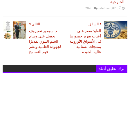
الخارجية
آب 02, 2026
undefined
السابق
التالي
الفاو: مصر على
د. سيمور نصيروف
أعتاب تعزيز حضورها
يحصل على وسام
فى الأسواق الأوروبية
الختم النبوي تقديرًا
بمنتجات بستانية
لجهوده العلمية ونشر
عالية الجودة
قيم التسامح
ترك تعليق أدناه