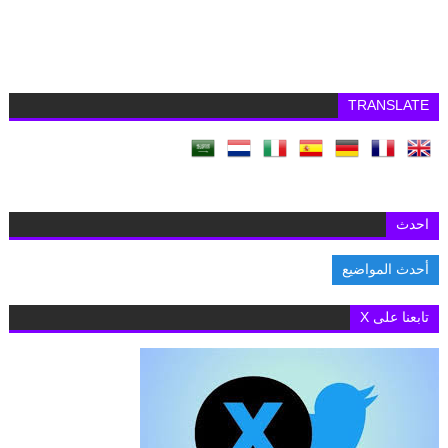
TRANSLATE
احدث
أحدث المواضيع
.تطبيق MY NTRA يستعيد كفاءته في خدمة الاستعلام عن خطوط المحمول المسجلة
تابعنا على X