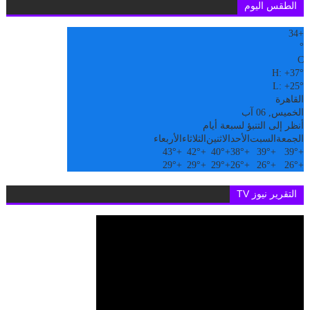
الطقس اليوم
34
+
°
C
H:
+
37°
L:
+
25°
القاهرة
الخميس, 06 آب
أنظر إلى التنبؤ لسبعة أيام
الجمعة
السبت
الأحد
الاثنين
الثلاثاء
الأربعاء
43°
+
42°
+
40°
+
38°
+
39°
+
39°
+
29°
+
29°
+
29°
+
26°
+
26°
+
26°
+
التقرير نيوز TV