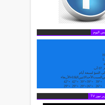
س اليوم
H
L
ة
 آب
ى التنبؤ لسبعة أيام
س
السبت
الأحد
الاثنين
الثلاثاء
الأربعاء
42°
+
42°
+
39°
+
39°
+
39°
+
29°
+
29°
+
29°
+
26°
+
26°
+
ر نيوز TV