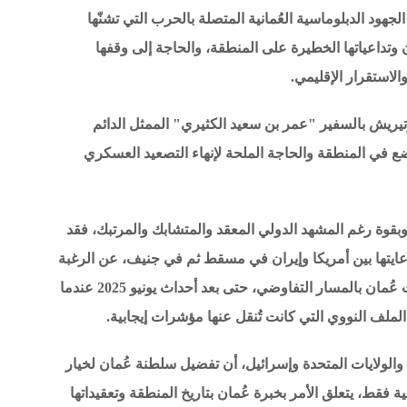
هود الدبلوماسية العُمانية المتصلة بالحرب التي تشنّها
ن وتداعياتها الخطيرة على المنطقة، والحاجة إلى وقفها
الاستقرار الإقليمي.
جوتيريش بالسفير "عمر بن سعيد الكثيري" الممثل الدائم
ضع في المنطقة والحاجة الملحة لإنهاء التصعيد العسكري
وبقوة رغم المشهد الدولي المعقد والمتشابك والمرتبك، فقد
عايتها بين أمريكا وإيران في مسقط ثم في جنيف، عن الرغبة
العُمانية الحثيثة نحو خيار السلام. ولهذا تمسكت عُمان بالمسار التفاوضي، حتى بعد أحداث يونيو 2025 عندما
لملف النووي التي كانت تُنقل عنها مؤشرات إيجابية.
والولايات المتحدة وإسرائيل، أن تفضيل سلطنة عُمان لخيار
ة فقط، يتعلق الأمر بخبرة عُمان بتاريخ المنطقة وتعقيداتها