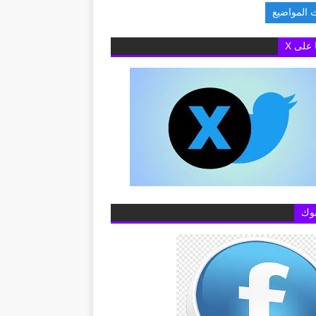
 المواضيع
ة البريطانية بالقاهرة تفتح باب التقديم لمنح «تشيفنينج» 2027-20
ا على X
وك