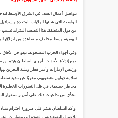
تتواصل أعمال العنف في الشرق الأوسط لتدخل ق
الواسعة التي شنتها الولايات المتحدة وإسرائيل
من دول المنطقة. هذا التصعيد المتزايد تسبب 
اليومية، وسط مخاوف متصاعدة من انزلاق المن
وفي أجواء الحرب المشحونة، تبدو في الآفاق س
ومع إندلاع الأحداث، أجرى السلطان هيثم بن ط
ورئيس الإمارات وأمير قطر وملك البحرين وو
سلامة دولهم وشعوبهم، معربًا عن تنديد سلطن
مخاطر جسيمة، في ظل التطورات الخطيرة الناج
محذّرًا من تداعيات ذلك على أمن واستقرار ال
وأكد السلطان هيثم على ضرورة احترام سيادة
للأعمال التصعيدية، والعودة إلى مسارات الحو