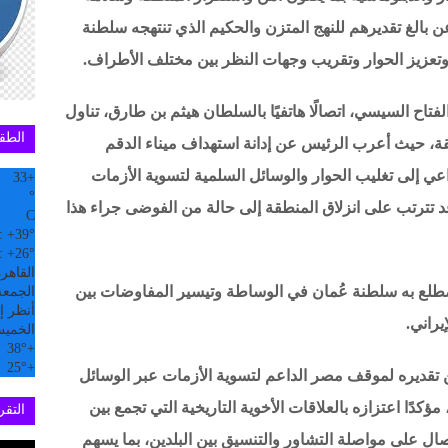
 بالغ تقديرهم للنهج المتزن والحكيم الذي تنتهجه سلطنة
وتعزيز الحوار وتقريب وجهات النظر بين مختلف الأطراف.
تاح السيسي، اتصالًا هاتفيًا بالسلطان هيثم بن طارق، تناول
الطق
ة، حيث أعرب الرئيس عن إدانة استهداف ميناء الدقم
ي إلى تغليب الحوار والوسائل السلمية لتسوية الأزمات
33
+
°
 قد تترتب على انزلاق المنطقة إلى حالة من الفوضى جراء هذا
C
:
+
39°
:
+
26°
القاهر
ضطلع به سلطنة عُمان في الوساطة وتيسير المفاوضات بين
الجمعة, 07
أنظر إل
يراني.
الخمي
38°
+
25°
+
تقديره لموقف مصر الداعم لتسوية الأزمات عبر الوسائل
ؤكدًا اعتزازه بالعلاقات الأخوية التاريخية التي تجمع بين
التقري
ال على مواصلة التشاور والتنسيق بين البلدين، بما يسهم