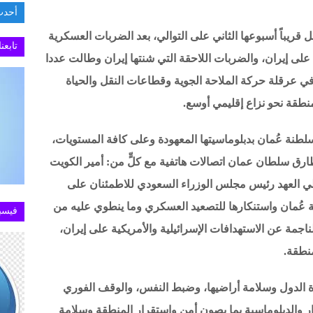
أحدث
السفار
ريباً أسبوعها الثاني على التوالي، بعد الضربات العسكرية
تابعن
 على إيران، والضربات اللاحقة التي شنتها إيران وطالت عددا
في عرقلة حركة الملاحة الجوية وقطاعات النقل والحياة
طقة نحو نزاع إقليمي أوسع.
لطنة عُمان بدبلوماسيتها المعهودة وعلى كافة المستويات،
ارق سلطان عمان اتصالات هاتفية مع كلٍّ من: أمير الكويت
لي العهد رئيس مجلس الوزراء السعودي للاطمئنان على
ة عُمان واستنكارها للتصعيد العسكري وما ينطوي عليه من
فيسب
مة عن الاستهدافات الإسرائيلية والأمريكية على إيران،
منطقة.
 الدول وسلامة أراضيها، وضبط النفس، والوقف الفوري
ار والدبلوماسية بما يصون أمن واستقرار المنطقة وسلامة