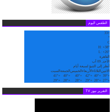
الطقس اليوم
33
+
°
C
H:
+
38°
L:
+
26°
القاهرة
الأحد, 09 آب
أنظر إلى التنبؤ لسبعة أيام
الاثنين
الثلاثاء
الأربعاء
الخميس
الجمعة
السبت
41°
+
40°
+
40°
+
42°
+
40°
+
39°
+
29°
+
28°
+
28°
+
29°
+
28°
+
27°
+
التقرير نيوز TV