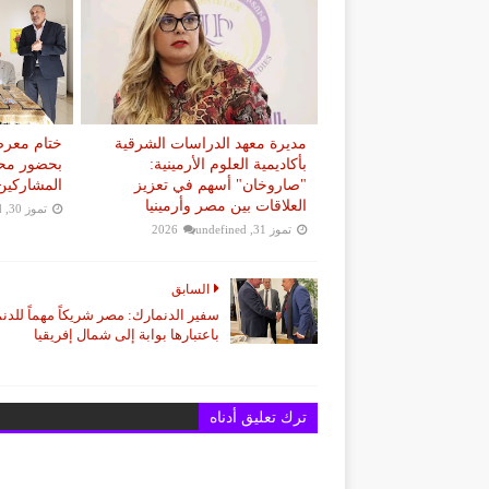
مديرة معهد الدراسات الشرقية
ختام معرض
بأكاديمية العلوم الأرمينية:
بحضور محم
"صاروخان" أسهم في تعزيز
المشاركين
العلاقات بين مصر وأرمينيا
تموز 30, 2026
d
تموز 31, 2026
undefined
السابق
سفير الدنمارك: مصر شريكاً مهماً للدن
باعتبارها بوابة إلى شمال إفريقيا
ترك تعليق أدناه