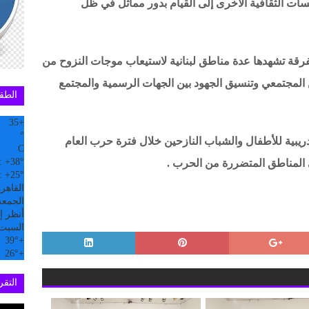
سات الثقافية الأخرى إلى القيام بدور مماثل في ظل
فرقة تشهدها عدة مناطق لبنانية لاستيعاب موجات النزوح من
المجتمعي وتنسيق الجهود بين الجهات الرسمية والمجتمع
الطق
35
+
°
يبية للأطفال والشباب النازحين خلال فترة حرب العام
C
:
+
38°
:
+
25°
القاهر
الجمعة, 07
أنظر إل
السبت
39°
+
26°
+
التقري