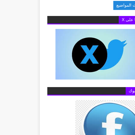
 المواضيع
ام عن خطوط المحمول
ا على X
وك