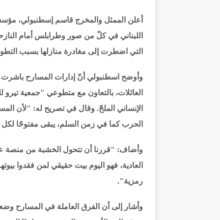
أعلن الممثل والمخرج قاسم إسطنبولي، مؤسس 
اللبناني في كلّ من صور وطرابلس أمام النازح
التي اضطرت إلى مغادرة منازلها بسبب التطورا
وأوضح اسطنبولي أنّ إدارات المسارح باشرت تج
العائلات، بالتعاون مع متطوعي "جمعية تيرو للف
الإنساني الملحّ. وقال في تصريح له: "لأن 
الحرب كما في زمن السلم، يبقى مفتوحًا لكل م
وأضاف: "قررنا أن تتحول الخشبة من منصة عرض
العادية، فهو اليوم بيت حقيقي لمن فقدوا بيوت
رمزية".
وأشار إلى أن الفرق العاملة في المسارح وضعت