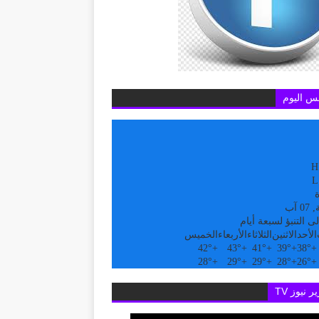
س اليوم
H
L
ة
 آب
ى التنبؤ لسبعة أيام
الأحد
الاثنين
الثلاثاء
الأربعاء
الخميس
42°
+
43°
+
41°
+
39°
+
38°
+
28°
+
29°
+
29°
+
28°
+
26°
+
ر نيوز TV