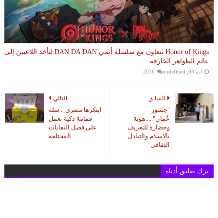
Honor of Kings تتعاون مع سلسلة أنمي DAN DA DAN لتأخذ اللاعبين إلى
عالم الظواهر الخارقة
آب 03, 2026
undefined
السابق
التالي
"جسور
ابتكرها مصرى .. سلة
عُمان".....هوية
قمامة ذكية تعمل
وحضارة للتعريف
على فصل النفايات
بالإسلام والتبادل
المختلفة
الثقافي
ترك تعليق أدناه