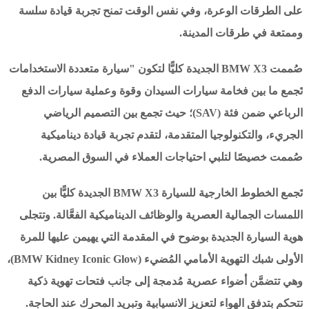
على الطرقات الوعرة، وفي نفس الوقت تمنح تجربة قيادة سلسة
وممتعة في طرقات المدينة.
صُممت BMW X3 الجديدة كليًّا لتكون "سيارة متعددة الاستخدامات
تَجمع ما بين فخامة سيارات السيدان وقوة وعملية سيارات الدفع
الرباعي ضمن فئة (SAV)؛ حيث تجمع بين التصميم الرياضي
الجريء، والتكنولوجيا المتقدمة، لتقدم تجربة قيادة ديناميكية
صُممت خصيصًا لتلبي احتياجات العملاء في السوق المصرية.
تَجمع الخطوط الخارجية للسيارة BMW X3 الجديدة كليًّا بين
اللمسات الجمالية العصرية والوظائف الديناميكية الفعَّالة. وتتجلى
هوية السيارة الجديدة بوضوح في المقدمة التي يهيمن عليها للمرة
الأولى شبك التهوية الأمامي المُضيء (BMW Kidney Iconic Glow)،
وهي تتضمَّن أضواء عصرية مُدمجة إلى جانب فتحات تهوية ذكية
تتحكم بتدفق الهواء لتعزيز الانسيابية وتبريد المحرك عند الحاجة.