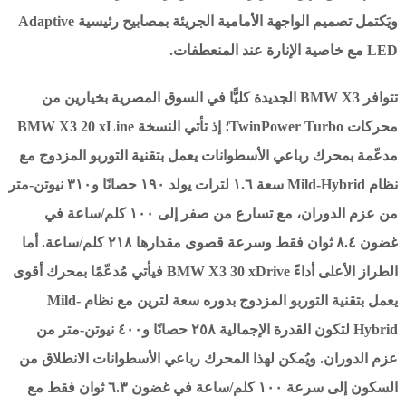
ويَكتمل تصميم الواجهة الأمامية الجريئة بمصابيح رئيسية Adaptive
LED مع خاصية الإنارة عند المنعطفات.
تتوافر BMW X3 الجديدة كليًّا في السوق المصرية بخيارين من
محركات TwinPower Turbo؛ إذ تأتي النسخة BMW X3 20 xLine
مدعّمة بمحرك رباعي الأسطوانات يعمل بتقنية التوربو المزدوج مع
نظام Mild-Hybrid سعة ١.٦ لترات يولد ١٩٠ حصانًا و٣١٠ نيوتن-متر
من عزم الدوران، مع تسارع من صفر إلى ١٠٠ كلم/ساعة في
غضون ٨.٤ ثوان فقط وسرعة قصوى مقدارها ٢١٨ كلم/ساعة. أما
الطراز الأعلى أداءً BMW X3 30 xDrive فيأتي مُدعّمًا بمحرك أقوى
يعمل بتقنية التوربو المزدوج بدوره سعة لترين مع نظام Mild-
Hybrid لتكون القدرة الإجمالية ٢٥٨ حصانًا و٤٠٠ نيوتن-متر من
عزم الدوران. ويُمكن لهذا المحرك رباعي الأسطوانات الانطلاق من
السكون إلى سرعة ١٠٠ كلم/ساعة في غضون ٦.٣ ثوان فقط مع