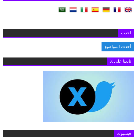
احدث
أحدث المواضيع
السفارة البريطانية بالقاهرة تفتح باب التقديم لمنح «تشيفنينج» 2027-2028 لدراسة الماجستير
تابعنا على X
فيسبوك