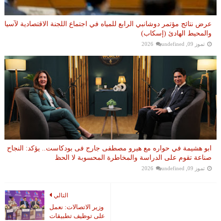
عرض نتائج مؤتمر دوشانبي الرابع للمياه في اجتماع اللجنة الاقتصادية لآسيا
والمحيط الهادئ (إسكاب)
تموز 09, 2026
undefined
ابو هشيمة في حواره مع هيرو مصطفى جارج فى بودكاست.. يؤكد: النجاح
صناعة تقوم على الدراسة والمخاطرة المحسوبة لا الحظ
تموز 09, 2026
undefined
التالي
وزير الاتصالات: نعمل
على توظيف تطبيقات