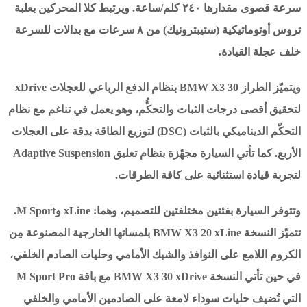
سرعة قصوى مقدارها ٢٤٠ كلم/ساعة. ويرتبط كلا المحركين بعلبة
تروس أوتوماتيكية (ستيبترونيك) من ٨ سرعات مع بدالات للسرعة
خلف عجلة القيادة.
ويتميّز الطراز BMW X3 30 بنظام الدفع الرباعي للعجلات xDrive
لتحقيق أقصى درجات الثبات والتحكُّم، وهو يعمل في تناغم مع نظام
التحكّم الديناميكي بالثبات (DSC) لتوزيع الطاقة بدقة على العجلات
الأربع. كما تأتي السيارة مجهّزة بنظام تعليق Adaptive Suspension
لتجربة قيادة استثنائية على كافة الطرقات.
وتتوفر السيارة بفئتين مختلفتين للتصميم، وهما: xLine وM Sport.
تتميّز النسخة BMW X3 20 xLine بلمساتها الخارجية المصنوعة مِن
الكروم اللامع على النوافذ والشبك الأمامي وحليات الصادم الخلفي،
في حين تأتي النسخة BMW X3 30 xDrive مع باقة M Sport Pro
التي تُضيف حليات سوداء لامعة على الصادمين الأمامي والخلفي