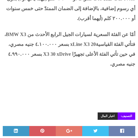
أي رسوم إضافية، بالإضافة إلى الضمان الممتدّ حتى خمس سنوات
أو ٢٠٠.٠٠٠ كلم (أيهما أقرب).
أمّا عن الفئة السعرية لسيارات الجيل الرابع الأحدث من BMW X3،
فتأتي الفئة القياسيةxLine X3 20 بسعر ٤.١٠٠.٠٠٠ جنيه مصري،
في حين تأتي الفئة الأعلى تجهيزًا X3 30 xDrive بسعر ٤.٩٩٠.٠٠٠
جنيه مصري.
التصنيف:
اخبار المال