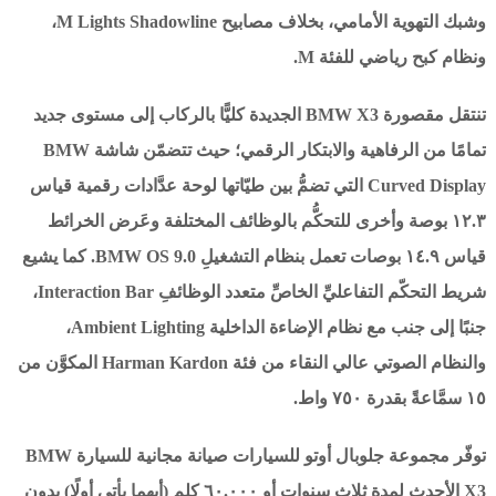
وشبك التهوية الأمامي، بخلاف مصابيح M Lights Shadowline،
ونظام كبح رياضي للفئة M.
تنتقل مقصورة BMW X3 الجديدة كليًّا بالركاب إلى مستوى جديد
تمامًا من الرفاهية والابتكار الرقمي؛ حيث تتضمّن شاشة BMW
Curved Display التي تضمُّ بين طيّاتها لوحة عدَّادات رقمية قياس
١٢.٣ بوصة وأخرى للتحكُّم بالوظائف المختلفة وعَرض الخرائط
قياس ١٤.٩ بوصات تعمل بنظام التشغيلِ BMW OS 9.0. كما يشيع
شريط التحكّم التفاعليِّ الخاصِّ متعدد الوظائفِ Interaction Bar،
جنبًا إلى جنب مع نظام الإضاءة الداخلية Ambient Lighting،
والنظام الصوتي عالي النقاء من فئة Harman Kardon المكوَّن من
١٥ سمَّاعةً بقدرة ٧٥٠ واط.
توفّر مجموعة جلوبال أوتو للسيارات صيانة مجانية للسيارة BMW
X3 الأحدث لمدة ثلاث سنوات أو ٦٠.٠٠٠ كلم (أيهما يأتي أولًا) بدون