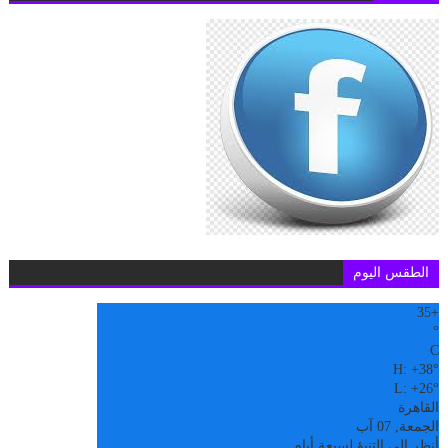
الطقس اليوم
35
+
°
C
H:
+
38°
L:
+
26°
القاهرة
الجمعة, 07 آب
أنظر إلى التنبؤ لسبعة أيام