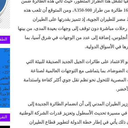
 تُشغّل هذا الطراز المتطور، حيث تأتي هذه الطائرة ضمن
صفقة أبرمتها الشركة مع شركة إيرباص لضم 16 طائرة من طراز A350-900. ومن المتوقع أن تلعب هذه
مصر للطيران الجوية، إذ تتميز بقدرتها على الطيران
 رحلات مباشرة دون توقف إلى وجهات بعيدة المدى، من بينها
 أنجلوس، إضافة إلى عدد من الوجهات في شرق آسيا، بما
الطق
ا في الأسواق الدولية.
35
+
°
لاعتماد على طائرات الجيل الجديد الصديقة للبيئة التي
C
:
+
38°
 الضوضاء، بما يتماشى مع التوجهات العالمية لصناعة
:
+
25°
القاهر
لة المصرية للتحول نحو نظم نقل جوي أكثر كفاءة واستدامة
السبت, 08 
لأخضر.
أنظر إل
الأحد
ال
+
38°
+
ير الطيران المدني إلى أن انضمام الطائرة الجديدة إلى
+
26°
+
في مسيرة تحديث الأسطول وتعزيز قدرات الشركة الوطنية
التقري
 ذلك يأتي في إطار خطة الدولة لتطوير قطاع الطيران