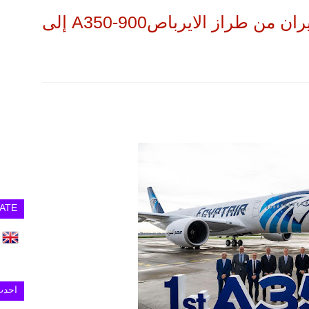
وصول أول طائرة لمصر للطيران من طراز الايرباصA350-900 إلى
ATE
احدث