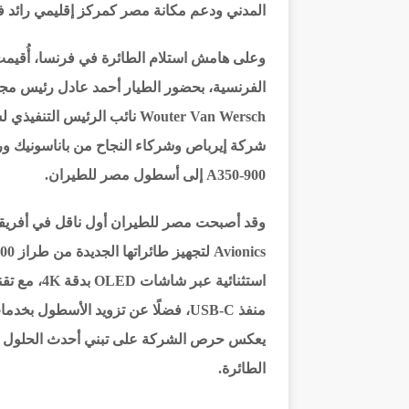
المدني ودعم مكانة مصر كمركز إقليمي رائد ف
وعلى هامش استلام الطائرة في فرنسا، أُقيمت
شركة إيرباص وشركاء النجاح من باناسونيك ور
A350-900 إلى أسطول مصر للطيران.
منفذ USB-C، فضلًا عن تزويد الأسطو
يعكس حرص الشركة على تبني أحدث الحلول التك
الطائرة.