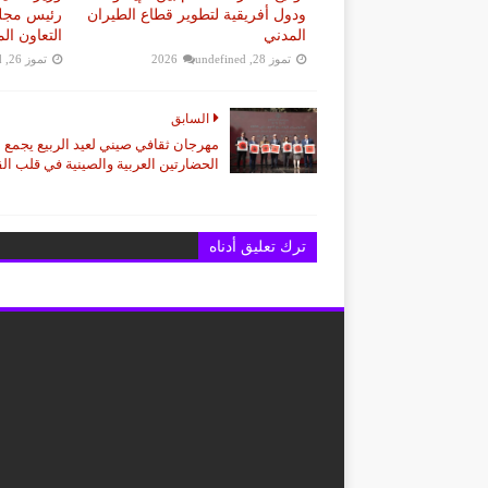
ودول أفريقية لتطوير قطاع الطيران
رئيس مجلس
المدني
التعاون ال
تموز 28, 2026
undefined
تموز 26, 2026
d
السابق
مهرجان ثقافي صيني لعيد الربيع يجمع
الحضارتين العربية والصينية في قلب ال
ترك تعليق أدناه