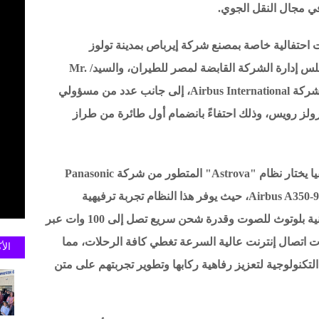
ي مجال النقل الجوي.
 احتفالية خاصة بمصنع شركة إيرباص بمدينة تولوز
الفرنسية، بحضور الطيار أحمد عادل رئيس مجلس إدارة الشركة القابضة لمصر للطيران، والسيد/ Mr.
Wouter Van Wersch نائب الرئيس التنفيذي لشركة Airbus International، إلى جانب عدد من مسؤولي
ولز رويس، وذلك احتفاءً بانضمام أول طائرة من طراز
وقد أصبحت مصر للطيران أول ناقل في أفريقيا يختار نظام "Astrova" المتطور من شركة Panasonic
Avionics لتجهيز طائراتها الجديدة من طراز Airbus A350-900، حيث يوفر هذا النظام تجربة ترفيهية
استثنائية عبر شاشات OLED بدقة 4K، مع تقنية بلوتوث للصوت وقدرة شحن سريع تصل إلى 100 وات عبر
ل بخدمات اتصال إنترنت عالية السرعة تغطي كافة الرحلات، مما
الأ
نولوجية لتعزيز رفاهية ركابها وتطوير تجربتهم على متن