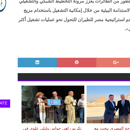
متطور من الطائرات يعزز مرونة التخطيط الشبكي والتشغيلي
استدامة البيئية من خلال إمكانية التشغيل باستخدام مزيج
م (SAF)، الأمر الذي يدعم استراتيجية مصر للطيران للتحول نحو عمليات تشغيل أكثر
».
ATE
احة المصرى يبحث مع
تكريم زاهي حواس وليلى علوي في