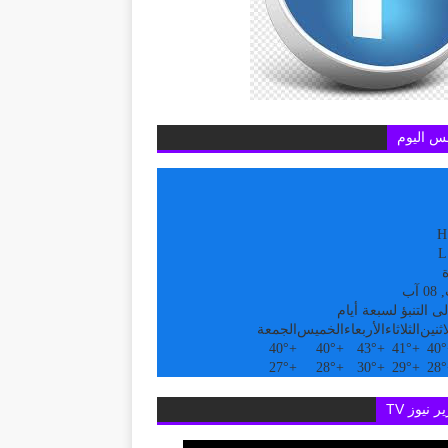
س اليوم
H
L
ة
آب
ى التنبؤ لسبعة أيام
اثنين
الثلاثاء
الأربعاء
الخميس
الجمعة
40°
+
40°
+
43°
+
41°
+
40°
27°
+
28°
+
30°
+
29°
+
28°
ر نيوز TV