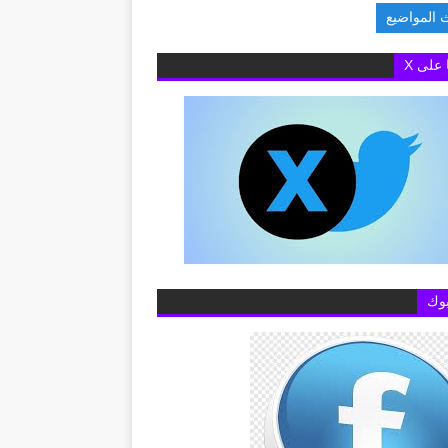
 المواضيع
ام عن خطوط المحمول
ا على X
وك