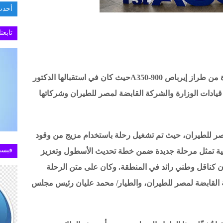
أحدث
.تطبيق MY NTRA يستعيد كفاءته في خدمة الاستعل
تابعن
وصلت مطار القاهرة الدولي اليوم ، أول طائرة من طراز إيرباص A350-900حيث كان في استقبالها الدكتور
قيادات الوزارة والشركة القابضة لمصر للطيران وشركاتها
ر للطيران، حيث تم تشغيل رحلة باستخدام مزيج من وقود
فيسب
في خطوة استراتيجية تمثل مرحلة جديدة ضمن خطة تحديث الأسطول وتعزيز
ان كناقل وطني رائد في المنطقة. وكان على متن الرحلة
 القابضة لمصر للطيران، والطيار/ محمد عليان رئيس مجلس