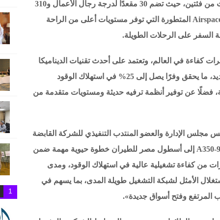
كما تتميز الطائرة الجديدة بتصميم داخلي حديث من فئتين، حيث تضم 30 مقعدًا لدرجة رجال الأعمال و310
مقاعد بالدرجة السياحية، إلى جانب مقصورة Airspace المتطورة التي توفر مستويات أعلى من الراحة
ة السفر على الرحلات الطويلة.
أكثر الطائرات كفاءة في العالم، وتعتمد على أحدث تقنيات الديناميكا
الهوائية ومحركات Rolls-Royce من الجيل الجديد، ما يحقق وفرًا يصل إلى 25% في استهلاك الوقود
بقة، فضلًا عن توفير أنظمة ترفيه حديثة ومستويات متقدمة من
س مجلس الإدارة والعضو المنتدب التنفيذي للشركة القابضة
لمصر للطيران، قائلًا: «يمثل انضمام طائرة A350-900 إلى أسطول مصر للطيران خطوة حيوية مهمة ضمن
ات من كفاءة تشغيلية عالية في استهلاك الوقود، ومدى
غلال الأمثل لشبكة التشغيل طويلة المدى، بما يسهم في
1
 المرتفع وفتح أسواق جديدة».