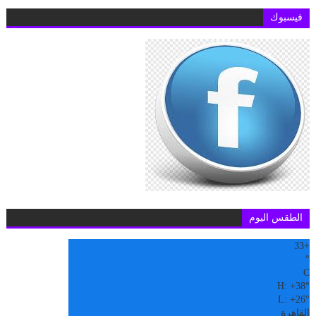
فيسبوك
الطقس اليوم
33
+
°
C
H:
+
38°
L:
+
26°
القاهرة