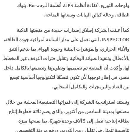
ولوحات التوزيع، كفاءة أنظمة UPS، أنظمة الـBusway، بنوك
الطاقة، وحالة كبائن البيانات وسعاتها المتاحة.
كما أعلنت الشركة إطلاق إصدارات جديدة من منصتها الذكية
INSPECTOR، التي تعمل على مدار الساعة لمراقبة جودة الطاقة،
والأداء الحراري، والمؤشرات البيئية وجودة الهواء، بما يدعم التنبؤ
بالأعطال وتنفيذ الصيانة الوقائية وتقليل فترات التوقف غير المخطط
لها. وأكدت أن المنصة تم تصميمها وتطويرها وتصنيعها بالكامل داخل
مصر، في إطار توجهها لأن تكون مُصنّعًا لتكنولوجيا أساسية تجمع
بين العتاد والبرمجيات والتكامل السحابي.
وتستند استراتيجية الشركة إلى قدراتها التصنيعية المحلية من خلال
مصنعها بمدينة السادس من أكتوبر، والذي يضم ثلاثة خطوط إنتاج
بطاقة إنتاجية تصل إلى 5 آلاف وحدة شهريًا، بما يمنحها ميزة
تنافسية تتمثل في تقليل زمن التوريد، ورفع مرونة التخصيص،