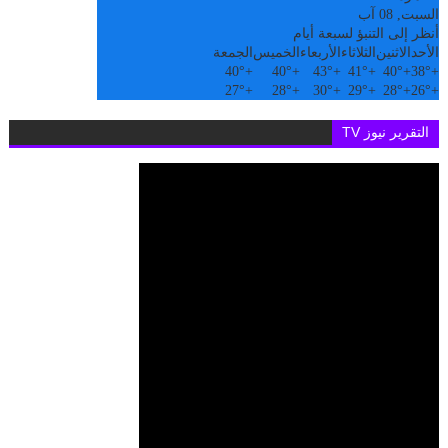
السبت, 08 آب
أنظر إلى التنبؤ لسبعة أيام
الأحد
الاثنين
الثلاثاء
الأربعاء
الخميس
الجمعة
40°
+
40°
+
43°
+
41°
+
40°
+
38°
+
27°
+
28°
+
30°
+
29°
+
28°
+
26°
+
التقرير نيوز TV