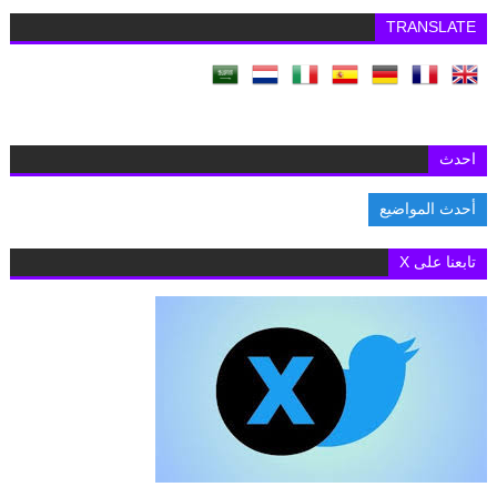
TRANSLATE
احدث
أحدث المواضيع
السفار
تابعنا على X