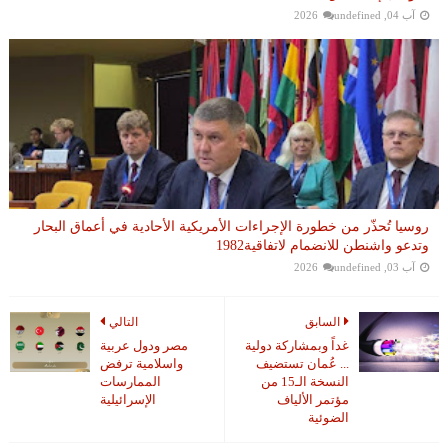
آب 04, 2026
undefined
روسيا تُحذّر من خطورة الإجراءات الأمريكية الأحادية في أعماق البحار
وتدعو واشنطن للانضمام لاتفاقية1982
آب 03, 2026
undefined
السابق
التالي
غداً وبمشاركة دولية
مصر ودول عربية
... عُمان تستضيف
واسلامية ترفض
النسخة الـ15 من
الممارسات
مؤتمر الألياف
الإسرائيلية
الضوئية