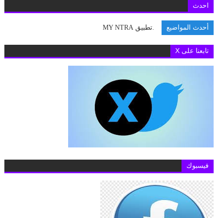
احدث
أحدث المواضيع
.تطبيق MY NTRA يستعيد ك
تابعنا على X
فيسبوك