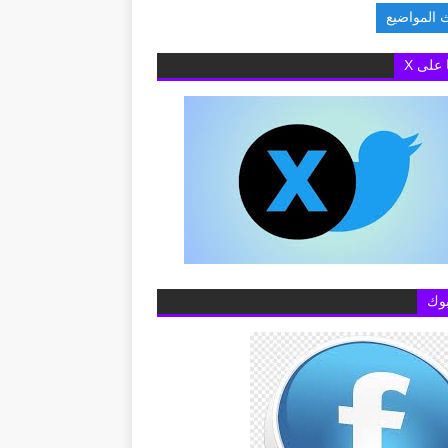
 المواضيع
يلتقى سفير السعودية لبحث آفاق تعزيز التنسيق والتعاون في إ
ا على X
وك