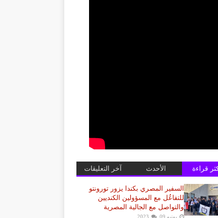
كثر قراءة
الأحدث
آخر التعليقات
السفير المصري بكندا يزور تورونتو
للتفاعُل مع المسؤولين الكنديين
والتواصل مع الجالية المصرية
يونيو 09, 2023