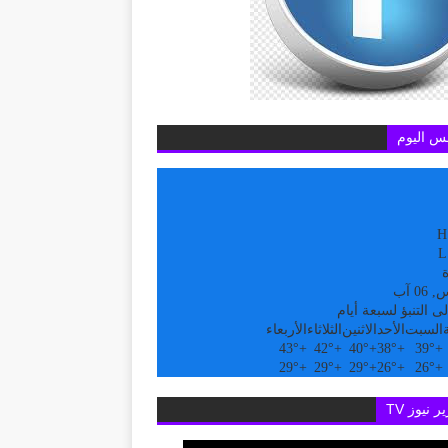
س اليوم
H
L
ة
0 آب
ى التنبؤ لسبعة أيام
السبت
الأحد
الاثنين
الثلاثاء
الأربعاء
43°
+
42°
+
40°
+
38°
+
39°
+
29°
+
29°
+
29°
+
26°
+
26°
+
ر نيوز TV