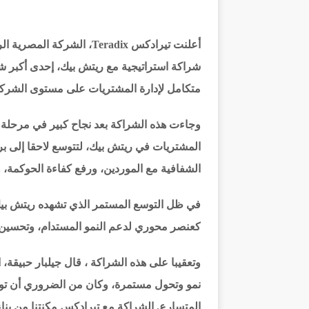
أعلنت تيرادكس Teradix، ال
شراكة استراتيجية مع ريتش بيك، إحدى أكبر 
متكامل لإدارة المشتريات على مستوى الشركة
وجاءت هذه الشراكة بعد نجاح كبير في مرحلة ا
المشتريات في ريتش بيك، لتتوسع لاحقا إلى بر
الشفافية مع الموردين، ورفع كفاءة الحوكمة، وا
في ظل التوسع المستمر الذي تشهده ريتش بيك 
كعنصر محوري لدعم النمو المستدام، وتحسين ا
وتعقيبا على هذه الشراكة ، قال جيلبار حبيقة
نمو وتحول مستمرة، وكان من الضروري أن تواكب
المتسارع. الشراكة مع تيرادكس مكنتنا من بناء