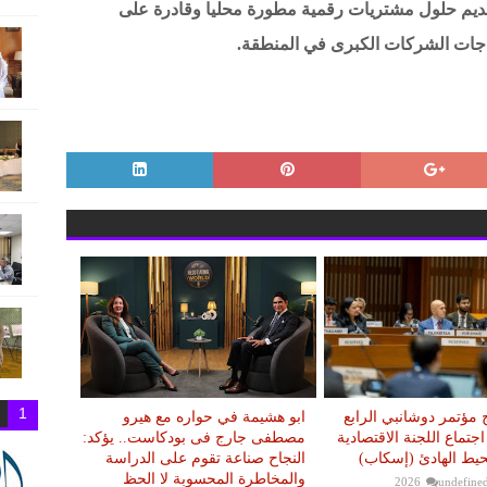
قديم حلول مشتريات رقمية مطورة محليا وقادرة على
اجات الشركات الكبرى في المنطقة.
1
مؤتمر دوشانبي الرابع
ابو هشيمة في حواره مع هيرو
اجتماع اللجنة الاقتصادية
مصطفى جارج فى بودكاست.. يؤكد:
حيط الهادئ (إسكاب)
النجاح صناعة تقوم على الدراسة
والمخاطرة المحسوبة لا الحظ
undefine