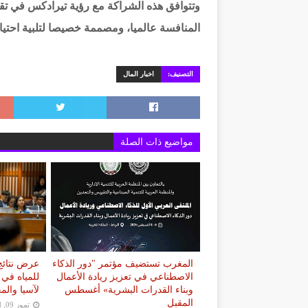
وتتوافق هذه الشراكة مع رؤية تيرادكس في ت
المنافسة عالميا، ومصممة خصيصا لتلبية احتي
التصنيف:
اخبار المال
مواضيع ذات الصلة
المغرب تستضيف مؤتمر "دور الذكاء
عرض نتائج 
الاصطناعي في تعزيز ريادة الأعمال
للمياه في 
وبناء القدرات البشرية» أغسطس
لآسيا والم
المقبل
تموز 09, 2026
d