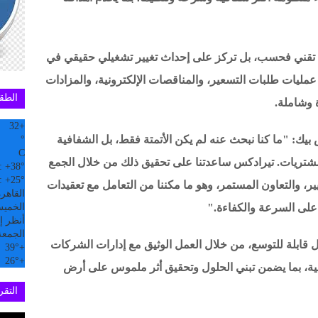
ام تقني فحسب، بل تركز على إحداث تغيير تشغيلي حقيقي في
مليات طلبات التسعير، والمناقصات الإلكترونية، والمزادات
الطق
 وشاملة.
32
+
يك: "ما كنا نبحث عنه لم يكن الأتمتة فقط، بل الشفافية
°
C
تريات. تيرادكس ساعدتنا على تحقيق ذلك من خلال الجمع
:
+
38°
:
+
25°
يير، والتعاون المستمر، وهو ما مكننا من التعامل مع تعقيدات
القاهر
لى السرعة والكفاءة."
الخميس, 6
أنظر إل
الجمعة
ل قابلة للتوسع، من خلال العمل الوثيق مع إدارات الشركات
39°
+
26°
+
ية، بما يضمن تبني الحلول وتحقيق أثر ملموس على أرض
التقري