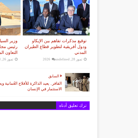
توقيع مذكرات تفاهم بين الإيكاو
وزير السي
ودول أفريقية لتطوير قطاع الطيران
رئيس مجلس
المدني
التعاون ال
تموز 28, 2026
undefined
تموز 26, 2026
d
السابق
القافر.. يعيد الذاكرة للأفلاج العُمانية وي
الاستثمار في الإنسان
ترك تعليق أدناه