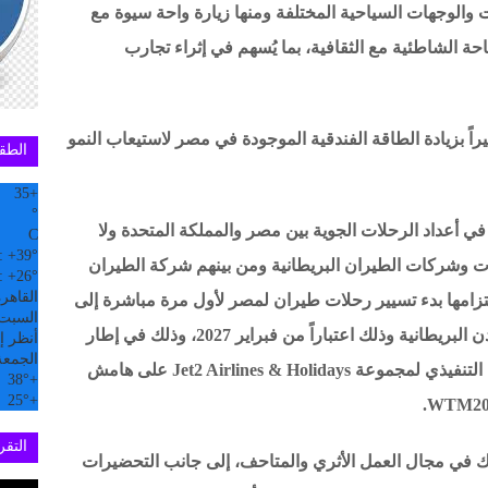
 والوجهات السياحية المختلفة ومنها زيارة واحة سيوة مع
ة الشاطئية مع الثقافية، بما يُسهم في إثراء تجارب
بيراً بزيادة الطاقة الفندقية الموجودة في مصر لاستيعاب النمو
الطق
35
+
°
في أعداد الرحلات الجوية بين مصر والمملكة المتحدة ولا
C
:
+
39°
 وشركات الطيران البريطانية ومن بينهم شركة الطيران
:
+
26°
القاهر
ت مؤخراً عن اعتزامها بدء تسيير رحلات طيران لمصر لأول مرة مباشرة إلى
السبت, 08 
كل من شرم الشيخ والغردقة من عدد من المدن البريطانية وذلك اعتباراً من فبراير 2027، وذلك في إطار
أنظر إل
الجمعة
نتائج المناقشات التي تمت بين الوزير والرئيس التنفيذي لمجموعة Jet2 Airlines & Holidays على هامش
38°
+
25°
+
التقري
رك في مجال العمل الأثري والمتاحف، إلى جانب التحضيرات