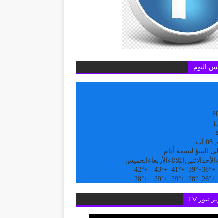
س اليوم
H
L
ة
آب
ى التنبؤ لسبعة أيام
الأحد
الاثنين
الثلاثاء
الأربعاء
الخميس
42°
+
43°
+
41°
+
39°
+
38°
+
28°
+
29°
+
29°
+
28°
+
26°
+
ر نيوز TV