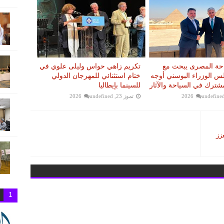
احة المصرى يبحث مع
تكريم زاهي حواس وليلى علوي في
 الوزراء البوسني أوجه
ختام استثنائي للمهرجان الدولي
مشترك في السياحة والآثار
للسينما بإيطاليا
undefine
تموز 23, 2026
undefined
عزز
1