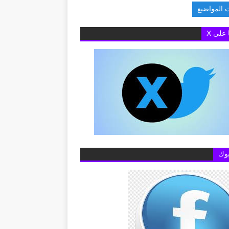
 المواضيع
ام عن خطوط المحمول
ا على X
وك