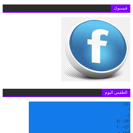
فيسبوك
الطقس اليوم
33
+
°
C
H:
+
38°
L:
+
25°
القاهرة