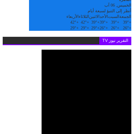
الخميس, 06 آب
أنظر إلى التنبؤ لسبعة أيام
الجمعة
السبت
الأحد
الاثنين
الثلاثاء
الأربعاء
42°
+
42°
+
39°
+
39°
+
39°
+
39°
+
29°
+
29°
+
29°
+
26°
+
26°
+
26°
+
التقرير نيوز TV