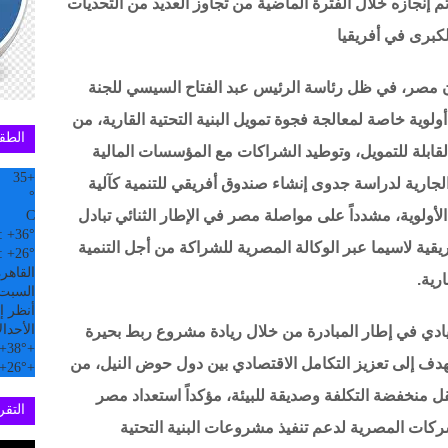
م إنجازه خلال الفترة الماضية من تجاوز العديد من التحديات
لكبرى في أفريقيا
أن مصر، في ظل رئاسة الرئيس عبد الفتاح السيسي للجنة
ولوية خاصة لمعالجة فجوة تمويل البنية التحتية القارية، من
الطق
قابلة للتمويل، وتوطيد الشراكات مع المؤسسات المالية
35
+
 الجارية لدراسة جدوى إنشاء صندوق أفريقي للتنمية كآلية
°
ولوية، مشدداً على مواصلة مصر في الإطار الثنائي تبادل
C
:
+
36°
ريقية لاسيما عبر الوكالة المصرية للشراكة من أجل التنمية
:
+
26°
القاهر
رية.
السبت, 08 
أنظر إل
الأحد
ال
ريادي في إطار المبادرة من خلال ريادة مشروع ربط بحيرة
+
38°
+
حر المتوسط (VIC-MED) والذي يهدف إلى تعزيز التكامل الاقتصادي بين دول حوض النيل، من
+
26°
+
ل منخفضة التكلفة وصديقة للبيئة، مؤكداً استعداد مصر
التقري
لشركات المصرية لدعم تنفيذ مشروعات البنية التحتية