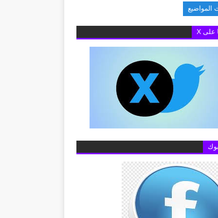
 المواضيع
ة البريطانية بالقاهرة تفتح باب التقديم لمنح «تشيفنينج» 2027-20
ا على X
وك