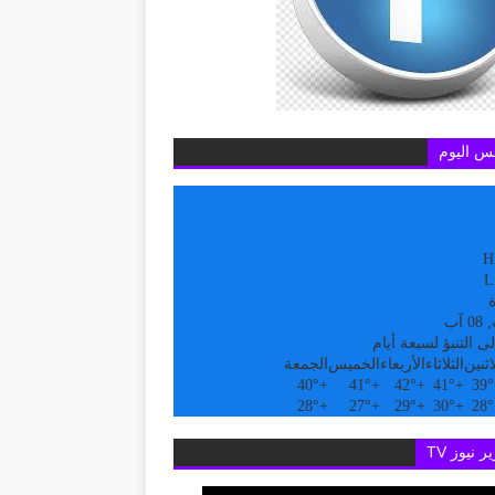
س اليوم
H
L
ة
آب
ى التنبؤ لسبعة أيام
اثنين
الثلاثاء
الأربعاء
الخميس
الجمعة
40°
+
41°
+
42°
+
41°
+
39°
28°
+
27°
+
29°
+
30°
+
28°
ر نيوز TV