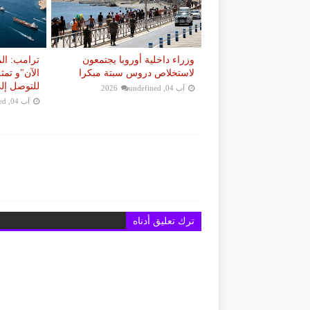
وزراء داخلية أوروبا يجتمعون
ترامب: ال
لاستخلاص دروس سبتة مبكرا
الآن"و تمث
للتوصل إلى
آب 04, 2026
undefined
آب 04, 2026
ed
ترك تعليق أدناه