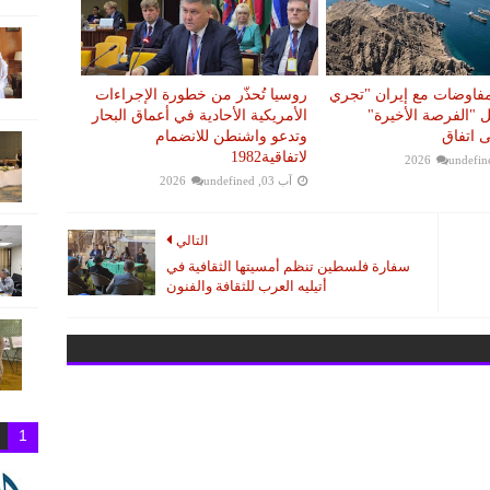
مفاوضات مع إيران "تجري
روسيا تُحذّر من خطورة الإجراءات
ل "الفرصة الأخيرة"
الأمريكية الأحادية في أعماق البحار
 اتفاق
وتدعو واشنطن للانضمام
لاتفاقية1982
undefin
آب 03, 2026
undefined
التالي
سفارة فلسطين تنظم أمسيتها الثقافية في
أتيليه العرب للثقافة والفنون
1