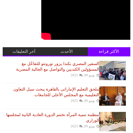
الأكثر قراءة
الأحدث
آخر التعليقات
السفير المصري بكندا يزور تورونتو للتفاعُل مع
المسؤولين الكنديين والتواصل مع الجالية المصرية
يونيو 09, 2023
ملحق التعليم الإماراتى بالقاهرة يبحث سبل التعاون
التعليمية مع المجلس الأعلى للجامعات
يونيو 09, 2023
منظمة تنمية المرأة تختتم الدورة العادية الثانية لمجلسها
الوزاري
يونيو 09, 2023