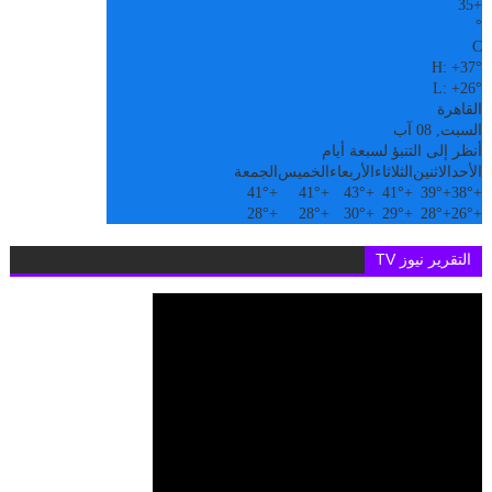
35
+
°
C
H:
+
37°
L:
+
26°
القاهرة
السبت, 08 آب
أنظر إلى التنبؤ لسبعة أيام
الأحد
الاثنين
الثلاثاء
الأربعاء
الخميس
الجمعة
41°
+
41°
+
43°
+
41°
+
39°
+
38°
+
28°
+
28°
+
30°
+
29°
+
28°
+
26°
+
التقرير نيوز TV