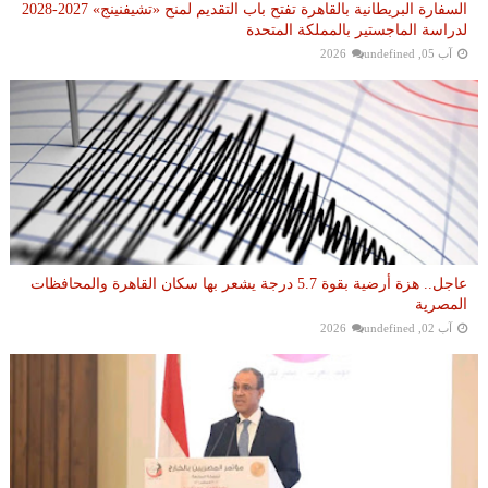
السفارة البريطانية بالقاهرة تفتح باب التقديم لمنح «تشيفنينج» 2027-2028
لدراسة الماجستير بالمملكة المتحدة
آب 05, 2026
undefined
عاجل.. هزة أرضية بقوة 5.7 درجة يشعر بها سكان القاهرة والمحافظات
المصرية
آب 02, 2026
undefined