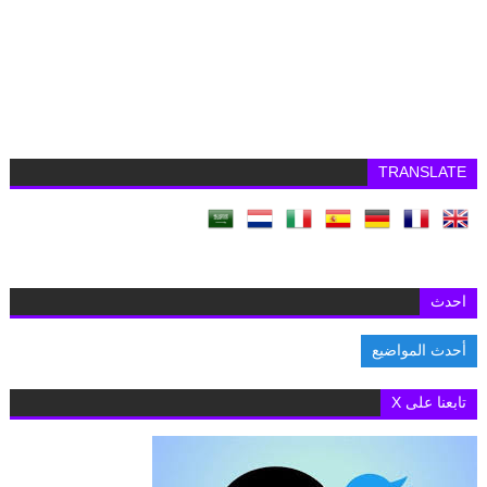
TRANSLATE
احدث
أحدث المواضيع
السفارة البريطانية بالقاهرة تفتح باب التقديم لمنح «تشيفنينج» 2027-2028 لدراسة الما
تابعنا على X