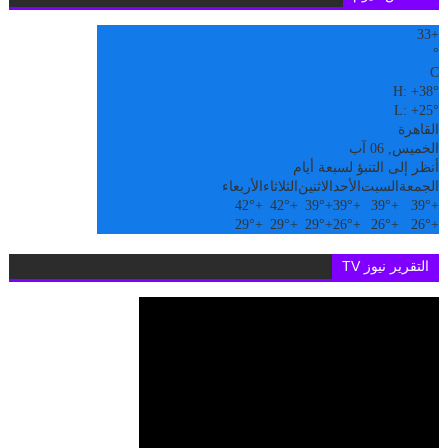
33
+
°
C
H:
+
38°
L:
+
25°
القاهرة
الخميس, 06 آب
أنظر إلى التنبؤ لسبعة أيام
الجمعة
السبت
الأحد
الاثنين
الثلاثاء
الأربعاء
42°
+
42°
+
39°
+
39°
+
39°
+
39°
+
29°
+
29°
+
29°
+
26°
+
26°
+
26°
+
التقرير نيوز TV