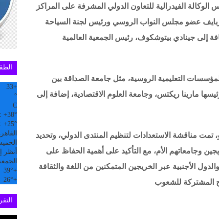
س الوكالة الفيدرالية للتعاون الدولي المشرفة على المراكز
اربايف عضو مجلس النواب الروسي ورئيس لجنة السياحة
إضافة إلى جينادي بيتوشكوف، رئيس الجمعية العالمية
الطق
ؤسسات التعليمية الروسية، مثل جامعة الصداقة بين
33
+
سها مارينا ريكتس، وجامعة العلوم الاقتصادية، إضافة إلى
°
C
:
+
38°
:
+
25°
القاهر
تمت مناقشة الاستعدادات لتنظيم المنتدى الدولي، وتحديد
الخميس, 6
جين وجامعاتهم الأم، مع التأكيد على أهمية الحفاظ على
أنظر إل
الجمعة
والدول الأجنبية عبر الخريجين المتمكنين من اللغة والثقافة
39°
+
26°
+
لح المشتركة للشعوب
التقري