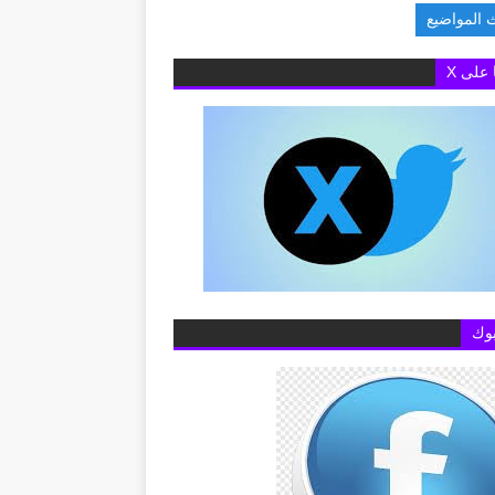
 المواضيع
ة البريطانية بالقاهرة تفتح باب التقديم لمنح «تشيفنينج» 202
ا على X
وك