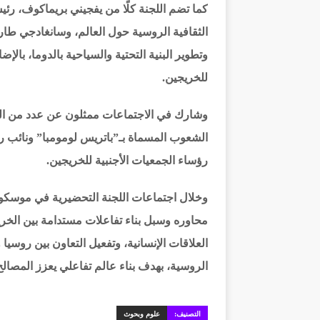
كما تضم اللجنة كلًا من يفجيني بريماكوف، رئي
الثقافية الروسية حول العالم، وسانغادجي ط
وتطوير البنية التحتية والسياحية بالدوما، بال
للخريجين.
وشارك في الاجتماعات ممثلون عن عدد من الم
الشعوب المسماة بـ”باتريس لومومبا” ونائب رئي
رؤساء الجمعيات الأجنبية للخريجين.
وخلال اجتماعات اللجنة التحضيرية في موسكو، 
محاوره وسبل بناء تفاعلات مستدامة بين الخري
العلاقات الإنسانية، وتفعيل التعاون بين روسيا 
الروسية، بهدف بناء عالم تفاعلي يعزز المصا
التصنيف:
علوم وبحوث