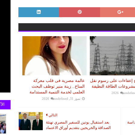
رح إعفاءات على رسوم نقل
عالمة مصرية فى قلب معركة
مشروعات الطاقة النظيفة
المناخ.. زينة منير توظف البحث
العلمى لخدمة التنمية المستدامة
undefin
تموز 31, 2026
undefined
الأ
التالي
داسة
بعد استقبال بوتين للسفير المصري تهنئة
الصداقة والخريجين بتقديم أوراق الاعتماد