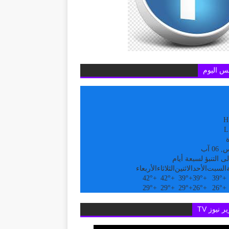
س اليوم
H
L
ة
0 آب
ى التنبؤ لسبعة أيام
السبت
الأحد
الاثنين
الثلاثاء
الأربعاء
42°
+
42°
+
39°
+
39°
+
39°
+
29°
+
29°
+
29°
+
26°
+
26°
+
ر نيوز TV